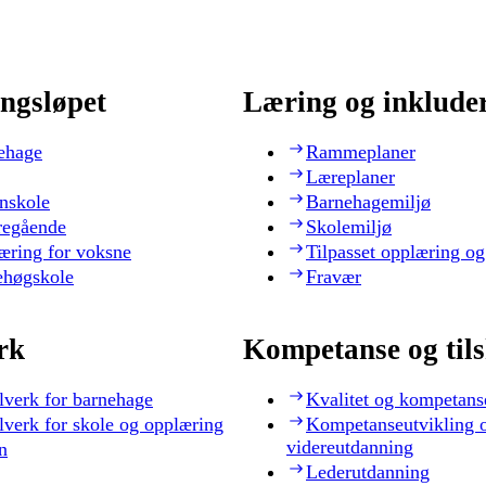
ngsløpet
Læring og inklude
ehage
Rammeplaner
Læreplaner
nskole
Barnehagemiljø
regående
Skolemiljø
æring for voksne
Tilpasset opplæring og
ehøgskole
Fravær
rk
Kompetanse og til
lverk for barnehage
Kvalitet og kompetans
lverk for skole og opplæring
Kompetanseutvikling 
videreutdanning
n
Lederutdanning