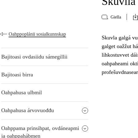
Skuvlla 
Giella
Oahppoplánii sosialkunnskap
Skuvla galgá vuo
galget oažžut h
lihkostuvvet dái
Bajitoasi ovdasiidu sámegillii
oahpaheami oktii
profešuvdnasear
Bajitoasi birra
Oahpahusa ulbmil
Oahpahusa árvovuođđu
Oahppama prinsihpat, ovdáneapmi
ja oahppahábmen