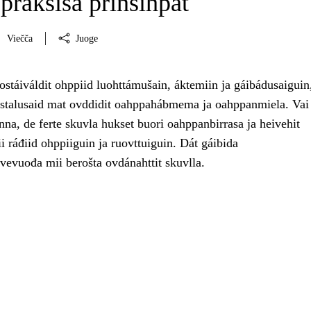
praksisa prinsihpat
Viečča
Juoge
stáiváldit ohppiid luohttámušain, áktemiin ja gáibádusaiguin, 
ástalusaid mat ovddidit oahppahábmema ja oahppanmiela. Vai
nna, de ferte skuvla hukset buori oahppanbirrasa ja heivehit
 ráđiid ohppiiguin ja ruovttuiguin. Dát gáibida
vevuođa mii berošta ovdánahttit skuvlla.