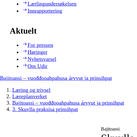
Lærlingundersøkelsen
Innrapportering
Aktuelt
For pressen
Høringer
Nyhetsvarsel
Om Udir
Bajitoassi – vuođđooahpahusa árvvut ja prinsihpat
Læring og trivsel
Læreplanverket
Bajitoassi – vuođđooahpahusa árvvut ja prinsihpat
3. Skuvlla praksisa prinsihpat
Bajitoassi