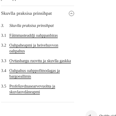
Skuvlla praksisa prinsihpat
3.
Skuvlla praksisa prinsihpat
3.1
Fátmmasteaddji oahppanbiras
3.2
Oahpaheapmi ja heivehuvvon
oahpahus
3.3
Ovttasbargu ruovttu ja skuvlla gaskka
3.4
Oahpahus oahppofitnodagas ja
bargoeallimis
3.5
Profešuvdnasearvevuohta ja
skuvlaovdáneapmi