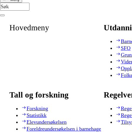
Hovedmeny
Utdanni
Barn
SFO
Grun
Vide
Oppl
Folk
Tall og forskning
Regelve
Forskning
Rege
Statistikk
Rege
Elevundersøkelsen
Tilsy
Foreldreundersøkelsen i barnehage