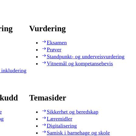
ring
Vurdering
Eksamen
Prøver
Standpunkt- og underveisvurdering
Vitnemål og kompetansebevis
 inkludering
skudd
Temasider
e
Sikkerhet og beredskap
og
Læremidler
Digitalisering
Samisk i barnehage og skole