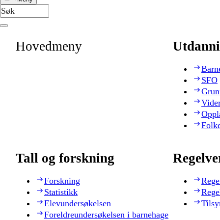
Hovedmeny
Utdanni
Barn
SFO
Grun
Vide
Oppl
Folk
Tall og forskning
Regelve
Forskning
Rege
Statistikk
Rege
Elevundersøkelsen
Tilsy
Foreldreundersøkelsen i barnehage