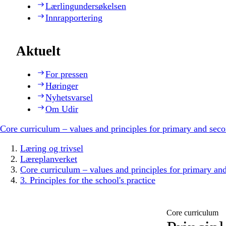
Lærlingundersøkelsen
Innrapportering
Aktuelt
For pressen
Høringer
Nyhetsvarsel
Om Udir
Core curriculum – values and principles for primary and sec
Læring og trivsel
Læreplanverket
Core curriculum – values and principles for primary an
3. Principles for the school's practice
Core curriculum