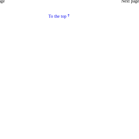
age
Next pag
To the top