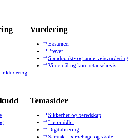
ring
Vurdering
Eksamen
Prøver
Standpunkt- og underveisvurdering
Vitnemål og kompetansebevis
 inkludering
skudd
Temasider
e
Sikkerhet og beredskap
og
Læremidler
Digitalisering
Samisk i barnehage og skole