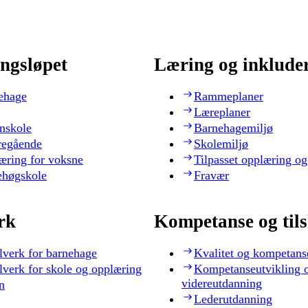
ngsløpet
Læring og inklude
ehage
Rammeplaner
Læreplaner
nskole
Barnehagemiljø
regående
Skolemiljø
æring for voksne
Tilpasset opplæring og
ehøgskole
Fravær
rk
Kompetanse og til
lverk for barnehage
Kvalitet og kompetans
lverk for skole og opplæring
Kompetanseutvikling 
videreutdanning
n
Lederutdanning