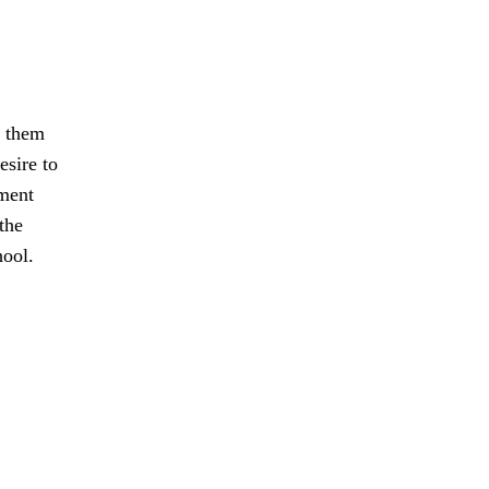
n them
esire to
nment
the
hool.