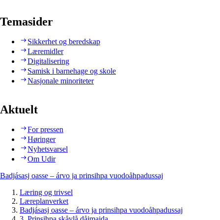
Temasider
Sikkerhet og beredskap
Læremidler
Digitalisering
Samisk i barnehage og skole
Nasjonale minoriteter
Aktuelt
For pressen
Høringer
Nyhetsvarsel
Om Udir
Badjásasj oasse – árvo ja prinsihpa vuodoåhpadussaj
Læring og trivsel
Læreplanverket
Badjásasj oasse – árvo ja prinsihpa vuodoåhpadussaj
3. Prinsihpa skåvlå dåjmajda