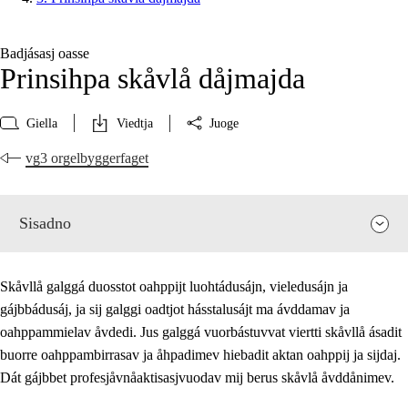
Badjásasj oasse
Prinsihpa skåvlå dåjmajda
Giella
Viedtja
Juoge
vg3 orgelbyggerfaget
Sisadno
Skåvllå galggá duosstot oahppijt luohtádusájn, vieledusájn ja
gájbbádusáj, ja sij galggi oadtjot hásstalusájt ma ávddamav ja
oahppammielav åvdedi. Jus galggá vuorbástuvvat viertti skåvllå ásadit
buorre oahppambirrasav ja åhpadimev hiebadit aktan oahppij ja sijdaj.
Dát gájbbet profesjåvnåaktisasjvuodav mij berus skåvlå åvddånimev.