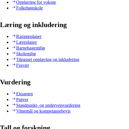
Opplæring for voksne
Folkehøgskole
Læring og inkludering
Rammeplaner
Læreplaner
Barnehagemiljø
Skolemiljø
Tilpasset opplæring og inkludering
Fravær
Vurdering
Eksamen
Prøver
Standpunkt- og underveisvurdering
Vitnemål og kompetansebevis
Tall og forskning