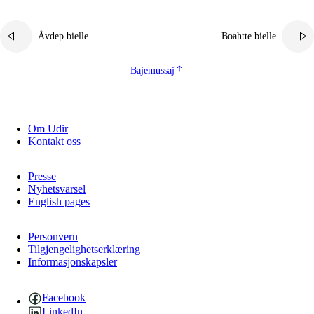
Åvdep bielle
Boahtte bielle
Bajemussaj
Om Udir
3.
Prinsihpa skåvlå dåjmajda
Kontakt oss
3.1
Sebrudahtte oahppambirás
Presse
3.2
Åhpadibme ja hiebadum åhpadus
Nyhetsvarsel
English pages
3.3
Aktisasjbarggo sijda ja skåvlå gaskan
3.4
Åhpadus åhpadusvidnudagán ja barggoiellemin
Personvern
Tilgjengelighetserklæring
Informasjonskapsler
3.5
Profesjåvnåaktisasjvuohta ja skåvllååvddånibme
Facebook
LinkedIn