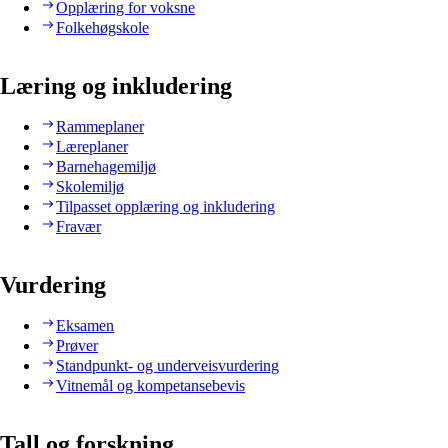
Opplæring for voksne
Folkehøgskole
Læring og inkludering
Rammeplaner
Læreplaner
Barnehagemiljø
Skolemiljø
Tilpasset opplæring og inkludering
Fravær
Vurdering
Eksamen
Prøver
Standpunkt- og underveisvurdering
Vitnemål og kompetansebevis
Tall og forskning