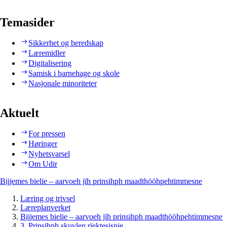
Temasider
Sikkerhet og beredskap
Læremidler
Digitalisering
Samisk i barnehage og skole
Nasjonale minoriteter
Aktuelt
For pressen
Høringer
Nyhetsvarsel
Om Udir
Bijjemes bielie – aarvoeh jïh prinsihph maadthööhpehtimmesne
Læring og trivsel
Læreplanverket
Bijjemes bielie – aarvoeh jïh prinsihph maadthööhpehtimmesne
3. Prinsihph skuvlen rïektesisnie