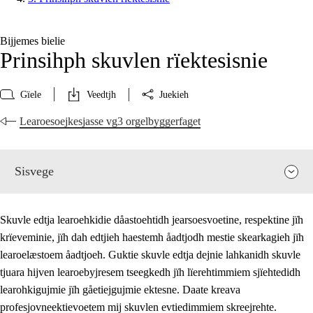
Bijjemes bielie
Prinsihph skuvlen rïektesisnie
Gïele
Veedtjh
Juekieh
Learoesoejkesjasse vg3 orgelbyggerfaget
Sisvege
Skuvle edtja learoehkidie dåastoehtidh jearsoesvoetine, respektine jïh
krïeveminie, jïh dah edtjieh haestemh åadtjodh mestie skearkagieh jïh
learoelæstoem åadtjoeh. Guktie skuvle edtja dejnie lahkanidh skuvle
tjuara hijven learoebyjresem tseegkedh jïh lïerehtimmiem sjïehtedidh
learohkigujmie jïh gåetiejgujmie ektesne. Daate kreava
profesjovneektievoetem mij skuvlen evtiedimmiem skreejrehte.