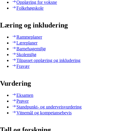
Opplæring for voksne
Folkehøgskole
Læring og inkludering
Rammeplaner
Læreplaner
Barnehagemiljø
Skolemiljø
Tilpasset opplæring og inkludering
Fravær
Vurdering
Eksamen
Prøver
Standpunkt- og underveisvurdering
Vitnemål og kompetansebevis
Tall og forskning