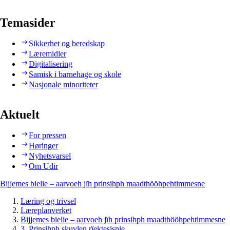
Temasider
Sikkerhet og beredskap
Læremidler
Digitalisering
Samisk i barnehage og skole
Nasjonale minoriteter
Aktuelt
For pressen
Høringer
Nyhetsvarsel
Om Udir
Bijjemes bielie – aarvoeh jïh prinsihph maadthööhpehtimmesne
Læring og trivsel
Læreplanverket
Bijjemes bielie – aarvoeh jïh prinsihph maadthööhpehtimmesne
3. Prinsihph skuvlen rïektesisnie