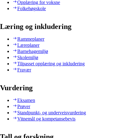
Opplæring for voksne
Folkehøgskole
Læring og inkludering
Rammeplaner
Læreplaner
Barnehagemiljø
Skolemiljø
Tilpasset opplæring og inkludering
Fravær
Vurdering
Eksamen
Prøver
Standpunkt- og underveisvurdering
Vitnemål og kompetansebevis
Tall og forskning