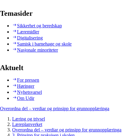
Temasider
Sikkerhet og beredskap
Læremidler
Digitalisering
Samisk i barnehage og skole
Nasjonale minoriteter
Aktuelt
For pressen
Høringer
Nyhetsvarsel
Om Udir
Overordna del – verdiar og prinsipp for grunnopplæringa
Læring og trivsel
Læreplanverket
Overordna del – verdiar og prinsipp for grunnopplæringa
3. Prinsipp for praksisen i skolen