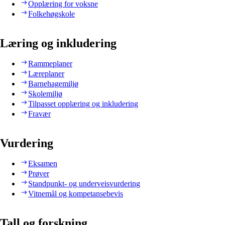
Opplæring for voksne
Folkehøgskole
Læring og inkludering
Rammeplaner
Læreplaner
Barnehagemiljø
Skolemiljø
Tilpasset opplæring og inkludering
Fravær
Vurdering
Eksamen
Prøver
Standpunkt- og underveisvurdering
Vitnemål og kompetansebevis
Tall og forskning