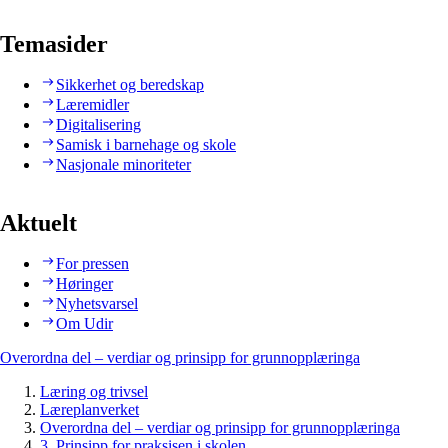
Temasider
Sikkerhet og beredskap
Læremidler
Digitalisering
Samisk i barnehage og skole
Nasjonale minoriteter
Aktuelt
For pressen
Høringer
Nyhetsvarsel
Om Udir
Overordna del – verdiar og prinsipp for grunnopplæringa
Læring og trivsel
Læreplanverket
Overordna del – verdiar og prinsipp for grunnopplæringa
3. Prinsipp for praksisen i skolen