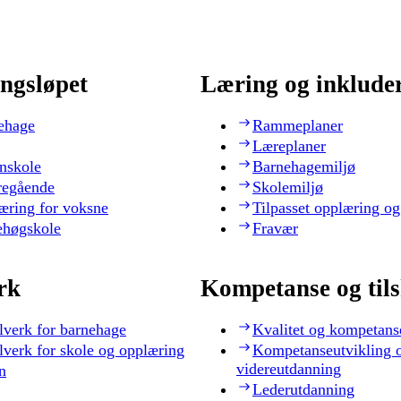
ngsløpet
Læring og inklude
ehage
Rammeplaner
Læreplaner
nskole
Barnehagemiljø
regående
Skolemiljø
æring for voksne
Tilpasset opplæring og
ehøgskole
Fravær
rk
Kompetanse og til
lverk for barnehage
Kvalitet og kompetans
lverk for skole og opplæring
Kompetanseutvikling 
videreutdanning
n
Lederutdanning