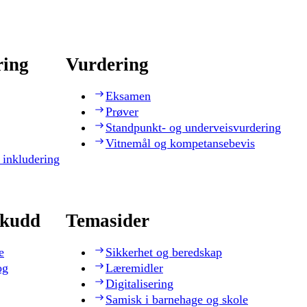
ring
Vurdering
Eksamen
Prøver
Standpunkt- og underveisvurdering
Vitnemål og kompetansebevis
 inkludering
skudd
Temasider
e
Sikkerhet og beredskap
og
Læremidler
Digitalisering
Samisk i barnehage og skole