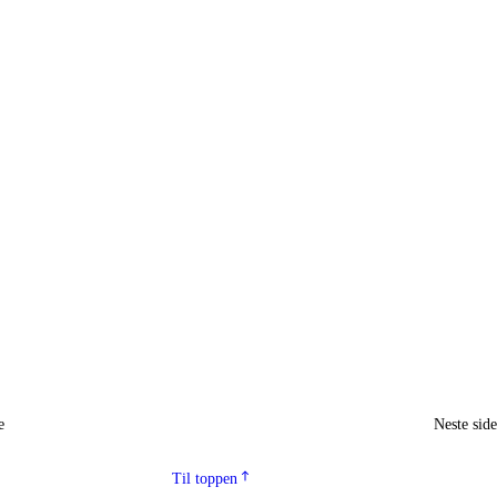
e
Neste sid
Til toppen