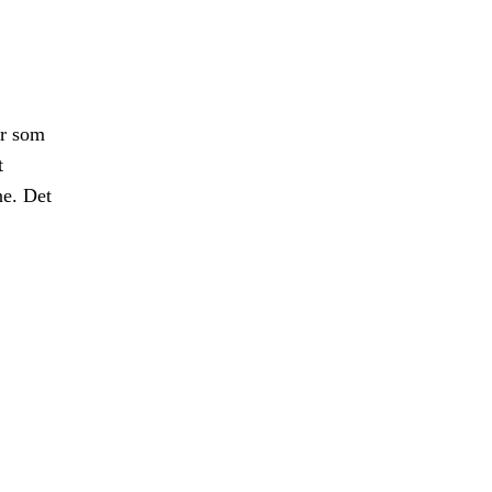
er som
t
ne. Det