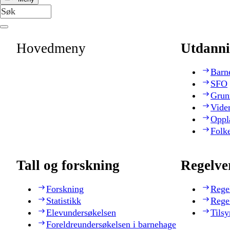
Hovedmeny
Utdanni
Barn
SFO
Grun
Vide
Oppl
Folk
Tall og forskning
Regelve
Forskning
Rege
Statistikk
Rege
Elevundersøkelsen
Tilsy
Foreldreundersøkelsen i barnehage