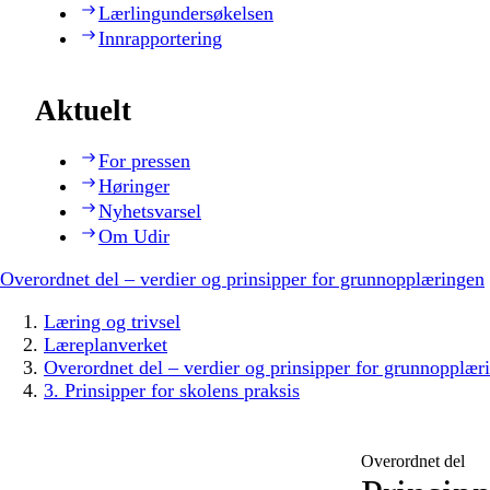
Lærlingundersøkelsen
Innrapportering
Aktuelt
For pressen
Høringer
Nyhetsvarsel
Om Udir
Overordnet del – verdier og prinsipper for grunnopplæringen
Læring og trivsel
Læreplanverket
Overordnet del – verdier og prinsipper for grunnopplær
3. Prinsipper for skolens praksis
Overordnet del