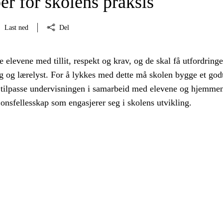
er for skolens praksis
Last ned
Del
 elevene med tillit, respekt og krav, og de skal få utfordring
 og lærelyst. For å lykkes med dette må skolen bygge et god
 tilpasse undervisningen i samarbeid med elevene og hjemme
jonsfellesskap som engasjerer seg i skolens utvikling.