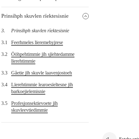
Prinsihph skuvlen rïektesisnie
3.
Prinsihph skuvlen rïektesisnie
3.1
Feerhmeles lïeremebyjrese
3.2
Ööhpehtimmie jïh sjïehtedamme
lïerehtimmie
3.3
Gåetie jïh skuvle laavenjostoeh
3.4
Lïerehtimmie learoesïeltesne jïh
barkoejielemisnie
3.5
Profesjonsektievoete jïh
skuvleevtiedimmie