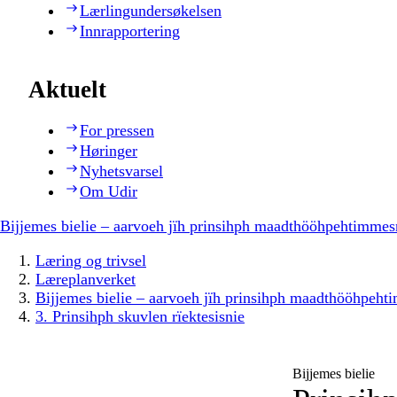
Lærlingundersøkelsen
Innrapportering
Aktuelt
For pressen
Høringer
Nyhetsvarsel
Om Udir
Bijjemes bielie – aarvoeh jïh prinsihph maadthööhpehtimmes
Læring og trivsel
Læreplanverket
Bijjemes bielie – aarvoeh jïh prinsihph maadthööhpeh
3. Prinsihph skuvlen rïektesisnie
Bijjemes bielie