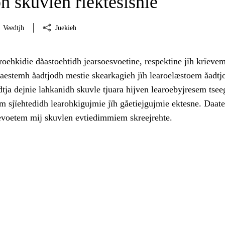
h skuvlen rïektesisnie
Veedtjh
Juekieh
roehkidie dåastoehtidh jearsoesvoetine, respektine jïh krïevem
haestemh åadtjodh mestie skearkagieh jïh learoelæstoem åadtj
tja dejnie lahkanidh skuvle tjuara hijven learoebyjresem tse
m sjïehtedidh learohkigujmie jïh gåetiejgujmie ektesne. Daat
evoetem mij skuvlen evtiedimmiem skreejrehte.