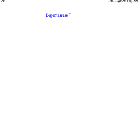
roe
Minngebe sæjro
Bijjemassese