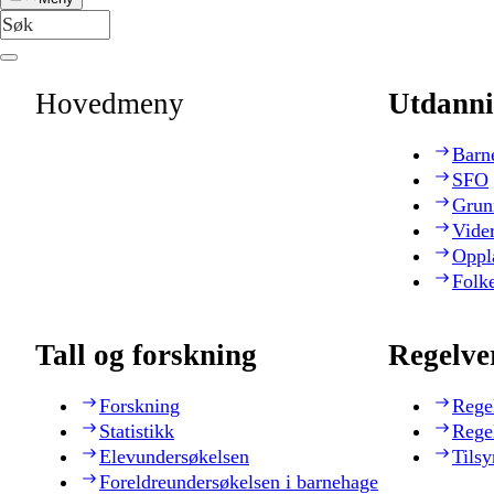
Hovedmeny
Utdanni
Barn
SFO
Grun
Vide
Oppl
Folk
Tall og forskning
Regelve
Forskning
Rege
Statistikk
Rege
Elevundersøkelsen
Tilsy
Foreldreundersøkelsen i barnehage