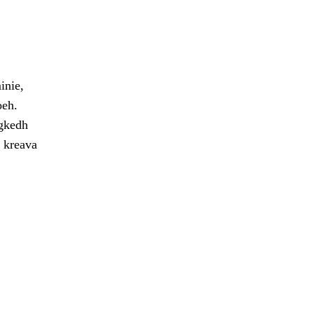
inie,
oeh.
egkedh
e kreava