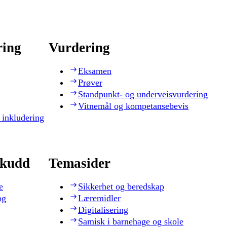
ring
Vurdering
Eksamen
Prøver
Standpunkt- og underveisvurdering
Vitnemål og kompetansebevis
 inkludering
skudd
Temasider
e
Sikkerhet og beredskap
og
Læremidler
Digitalisering
Samisk i barnehage og skole