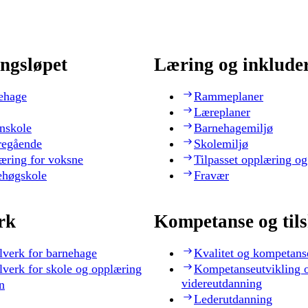
ngsløpet
Læring og inklude
ehage
Rammeplaner
Læreplaner
nskole
Barnehagemiljø
regående
Skolemiljø
æring for voksne
Tilpasset opplæring og
ehøgskole
Fravær
rk
Kompetanse og til
lverk for barnehage
Kvalitet og kompetans
lverk for skole og opplæring
Kompetanseutvikling 
videreutdanning
n
Lederutdanning