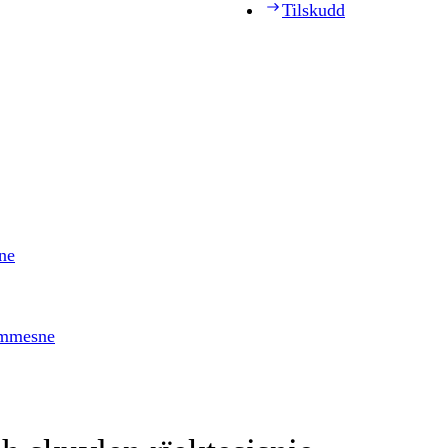
Tilskudd
ne
timmesne