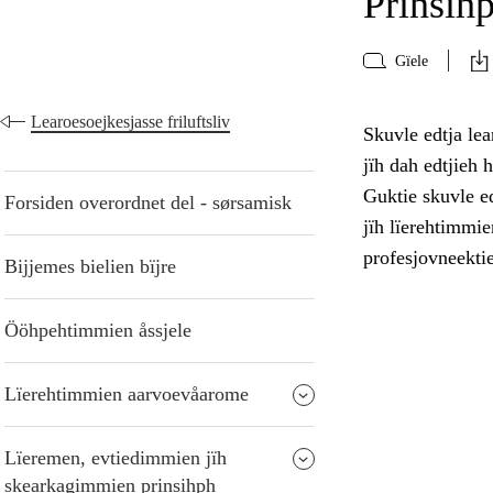
Prinsihp
Gïele
Learoesoejkesjasse friluftsliv
Skuvle edtja lea
jïh dah edtjieh 
Guktie skuvle ed
Forsiden overordnet del - sørsamisk
jïh lïerehtimmie
profesjovneekti
Bijjemes bielien bïjre
Ööhpehtimmien åssjele
Lïerehtimmien aarvoevåarome
Lïeremen, evtiedimmien jïh
skearkagimmien prinsihph