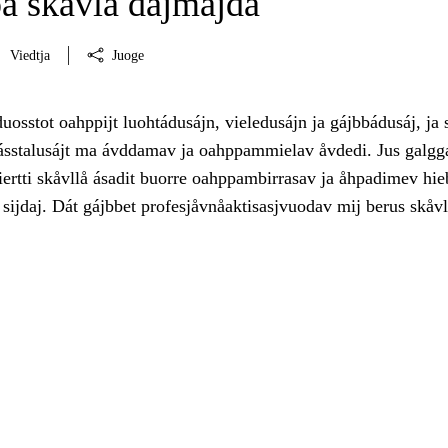
pa skåvlå dåjmajda
Viedtja
Juoge
uosstot oahppijt luohtádusájn, vieledusájn ja gájbbádusáj, ja s
hásstalusájt ma ávddamav ja oahppammielav åvdedi. Jus galgg
ertti skåvllå ásadit buorre oahppambirrasav ja åhpadimev hie
 sijdaj. Dát gájbbet profesjåvnåaktisasjvuodav mij berus skåv