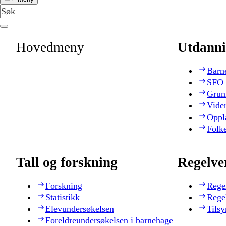
Hovedmeny
Utdanni
Barn
SFO
Grun
Vide
Oppl
Folk
Tall og forskning
Regelve
Forskning
Rege
Statistikk
Rege
Elevundersøkelsen
Tilsy
Foreldreundersøkelsen i barnehage