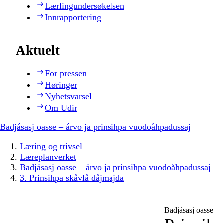
Lærlingundersøkelsen
Innrapportering
Aktuelt
For pressen
Høringer
Nyhetsvarsel
Om Udir
Badjásasj oasse – árvo ja prinsihpa vuodoåhpadussaj
Læring og trivsel
Læreplanverket
Badjásasj oasse – árvo ja prinsihpa vuodoåhpadussaj
3. Prinsihpa skåvlå dåjmajda
Badjásasj oasse