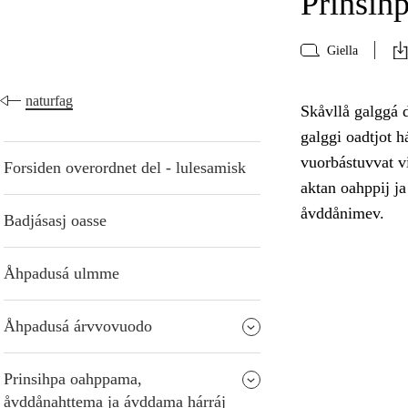
Prinsih
Giella
naturfag
Skåvllå galggá d
galggi oadtjot 
vuorbástuvvat vi
Forsiden overordnet del - lulesamisk
aktan oahppij ja
åvddånimev.
Badjásasj oasse
Åhpadusá ulmme
Åhpadusá árvvovuodo
Prinsihpa oahppama,
åvddånahttema ja ávddama hárráj