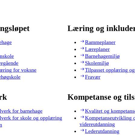
ngsløpet
Læring og inklude
ehage
Rammeplaner
Læreplaner
nskole
Barnehagemiljø
regående
Skolemiljø
æring for voksne
Tilpasset opplæring og
ehøgskole
Fravær
rk
Kompetanse og til
lverk for barnehage
Kvalitet og kompetans
lverk for skole og opplæring
Kompetanseutvikling 
videreutdanning
n
Lederutdanning