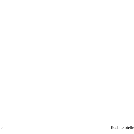
le
Boahtte biell