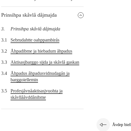
Prinsihpa skåvlå dåjmajda
3.
Prinsihpa skåvlå dåjmajda
3.1
Sebrudahtte oahppambirás
3.2
Åhpadibme ja hiebadum åhpadus
3.3
Aktisasjbarggo sijda ja skåvlå gaskan
3.4
Åhpadus åhpadusvidnudagán ja
barggoiellemin
3.5
Profesjåvnåaktisasjvuohta ja
skåvllååvddånibme
Åvdep biel