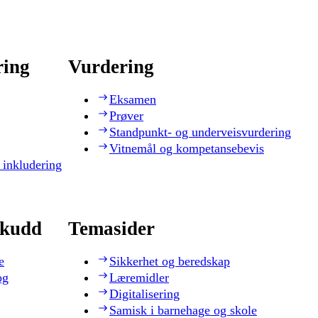
ring
Vurdering
Eksamen
Prøver
Standpunkt- og underveisvurdering
Vitnemål og kompetansebevis
 inkludering
skudd
Temasider
e
Sikkerhet og beredskap
og
Læremidler
Digitalisering
Samisk i barnehage og skole