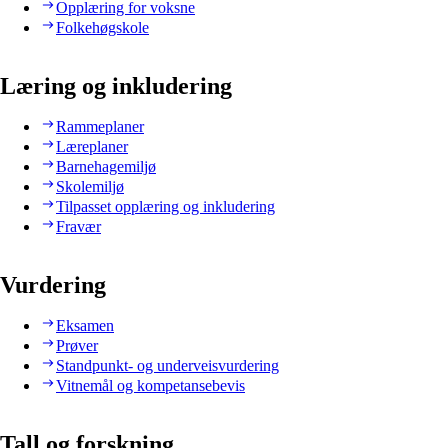
Opplæring for voksne
Folkehøgskole
Læring og inkludering
Rammeplaner
Læreplaner
Barnehagemiljø
Skolemiljø
Tilpasset opplæring og inkludering
Fravær
Vurdering
Eksamen
Prøver
Standpunkt- og underveisvurdering
Vitnemål og kompetansebevis
Tall og forskning