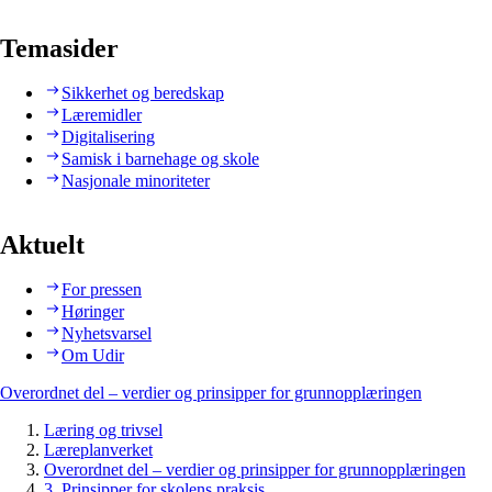
Temasider
Sikkerhet og beredskap
Læremidler
Digitalisering
Samisk i barnehage og skole
Nasjonale minoriteter
Aktuelt
For pressen
Høringer
Nyhetsvarsel
Om Udir
Overordnet del – verdier og prinsipper for grunnopplæringen
Læring og trivsel
Læreplanverket
Overordnet del – verdier og prinsipper for grunnopplæringen
3. Prinsipper for skolens praksis