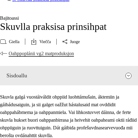
Bajitoassi
Skuvlla praksisa prinsihpat
Giella
Viečča
Juoge
Oahppoplánii vg2 matproduksjon
Sisdoallu
Skuvla galgá vuostáiváldit ohppiid luohttámušain, áktemiin ja
gáibádusaiguin, ja sii galget oažžut hástalusaid mat ovddidit
oahppahábmema ja oahppanmiela. Vai lihkostuvvet dáinna, de ferte
skuvla hukset buori oahppanbirrasa ja heivehit oahpaheami oktii ráđiid
ohppiiguin ja ruovttuiguin. Dát gáibida profešuvdnasearvevuođa mii
berošta ovdánahttit skuvlla.