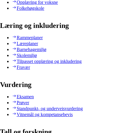
Opplæring for voksne
Folkehøgskole
Læring og inkludering
Rammeplaner
Læreplaner
Barnehagemiljø
Skolemiljø
Tilpasset opplæring og inkludering
Fravær
Vurdering
Eksamen
Prøver
Standpunkt- og underveisvurdering
Vitnemål og kompetansebevis
Tall og forskning