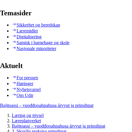
Temasider
Sikkerhet og beredskap
Læremidler
Digitalisering
Samisk i barnehage og skole
Nasjonale minoriteter
Aktuelt
For pressen
Høringer
Nyhetsvarsel
Om Udir
Bajitoassi – vuođđooahpahusa árvvut ja prinsihpat
Læring og trivsel
Læreplanverket
Bajitoassi – vuođđooahpahusa árvvut ja prinsihpat
3. Skuvlla praksisa prinsihpat