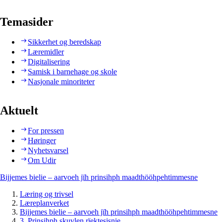
Temasider
Sikkerhet og beredskap
Læremidler
Digitalisering
Samisk i barnehage og skole
Nasjonale minoriteter
Aktuelt
For pressen
Høringer
Nyhetsvarsel
Om Udir
Bijjemes bielie – aarvoeh jïh prinsihph maadthööhpehtimmesne
Læring og trivsel
Læreplanverket
Bijjemes bielie – aarvoeh jïh prinsihph maadthööhpehtimmesne
3. Prinsihph skuvlen rïektesisnie