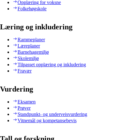
Opplæring for voksne
Folkehøgskole
Læring og inkludering
Rammeplaner
Læreplaner
Barnehagemiljø
Skolemiljø
Tilpasset opplæring og inkludering
Fravær
Vurdering
Eksamen
Prøver
Standpunkt- og underveisvurdering
Vitnemål og kompetansebevis
Tall og forskning