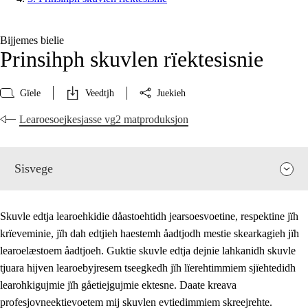
Bijjemes bielie
Prinsihph skuvlen rïektesisnie
Gïele
Veedtjh
Juekieh
Learoesoejkesjasse vg2 matproduksjon
Sisvege
Skuvle edtja learoehkidie dåastoehtidh jearsoesvoetine, respektine jïh
krïeveminie, jïh dah edtjieh haestemh åadtjodh mestie skearkagieh jïh
learoelæstoem åadtjoeh. Guktie skuvle edtja dejnie lahkanidh skuvle
tjuara hijven learoebyjresem tseegkedh jïh lïerehtimmiem sjïehtedidh
learohkigujmie jïh gåetiejgujmie ektesne. Daate kreava
profesjovneektievoetem mij skuvlen evtiedimmiem skreejrehte.