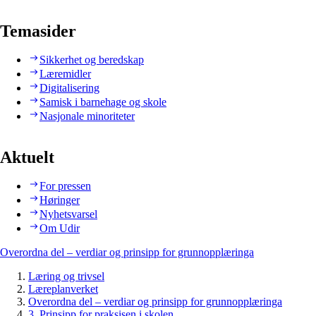
Temasider
Sikkerhet og beredskap
Læremidler
Digitalisering
Samisk i barnehage og skole
Nasjonale minoriteter
Aktuelt
For pressen
Høringer
Nyhetsvarsel
Om Udir
Overordna del – verdiar og prinsipp for grunnopplæringa
Læring og trivsel
Læreplanverket
Overordna del – verdiar og prinsipp for grunnopplæringa
3. Prinsipp for praksisen i skolen