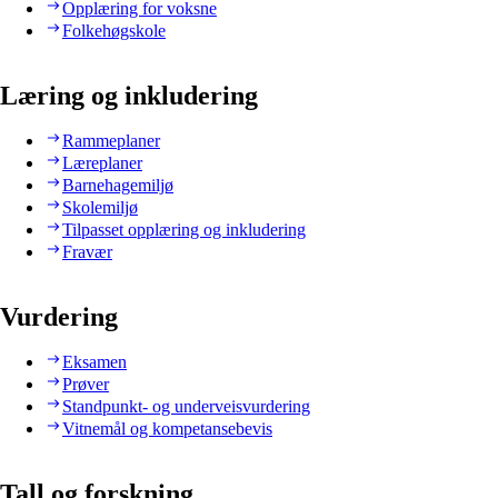
Opplæring for voksne
Folkehøgskole
Læring og inkludering
Rammeplaner
Læreplaner
Barnehagemiljø
Skolemiljø
Tilpasset opplæring og inkludering
Fravær
Vurdering
Eksamen
Prøver
Standpunkt- og underveisvurdering
Vitnemål og kompetansebevis
Tall og forskning