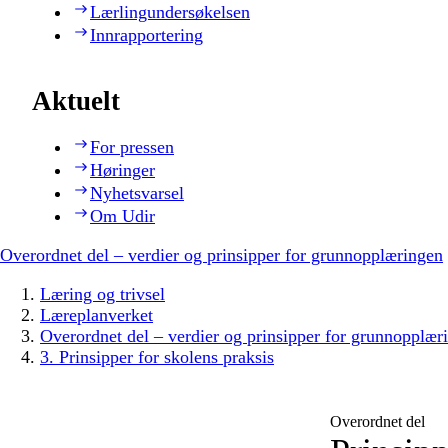
Lærlingundersøkelsen
Innrapportering
Aktuelt
For pressen
Høringer
Nyhetsvarsel
Om Udir
Overordnet del – verdier og prinsipper for grunnopplæringen
Læring og trivsel
Læreplanverket
Overordnet del – verdier og prinsipper for grunnopplær
3. Prinsipper for skolens praksis
Overordnet del