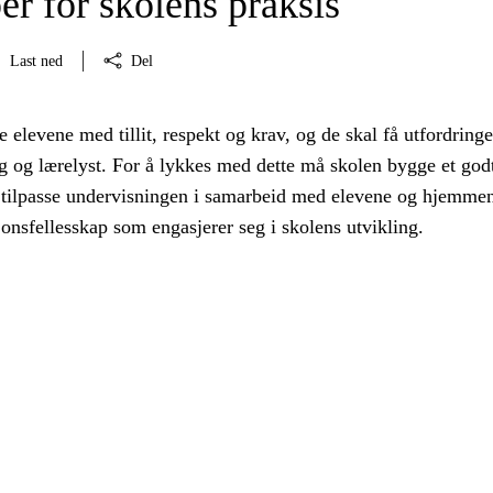
er for skolens praksis
Last ned
Del
 elevene med tillit, respekt og krav, og de skal få utfordring
 og lærelyst. For å lykkes med dette må skolen bygge et god
 tilpasse undervisningen i samarbeid med elevene og hjemme
jonsfellesskap som engasjerer seg i skolens utvikling.