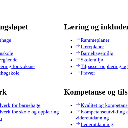
ngsløpet
Læring og inklude
ehage
Rammeplaner
Læreplaner
nskole
Barnehagemiljø
regående
Skolemiljø
æring for voksne
Tilpasset opplæring og
ehøgskole
Fravær
rk
Kompetanse og til
lverk for barnehage
Kvalitet og kompetans
lverk for skole og opplæring
Kompetanseutvikling 
videreutdanning
n
Lederutdanning