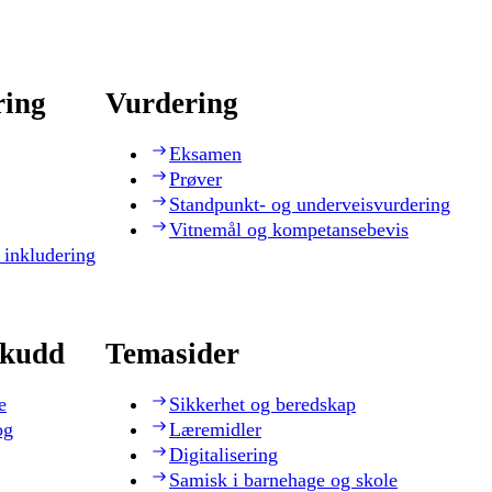
ring
Vurdering
Eksamen
Prøver
Standpunkt- og underveisvurdering
Vitnemål og kompetansebevis
 inkludering
skudd
Temasider
e
Sikkerhet og beredskap
og
Læremidler
Digitalisering
Samisk i barnehage og skole