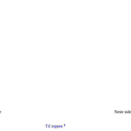
e
Neste sid
Til toppen