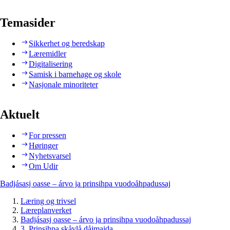
Temasider
Sikkerhet og beredskap
Læremidler
Digitalisering
Samisk i barnehage og skole
Nasjonale minoriteter
Aktuelt
For pressen
Høringer
Nyhetsvarsel
Om Udir
Badjásasj oasse – árvo ja prinsihpa vuodoåhpadussaj
Læring og trivsel
Læreplanverket
Badjásasj oasse – árvo ja prinsihpa vuodoåhpadussaj
3. Prinsihpa skåvlå dåjmajda