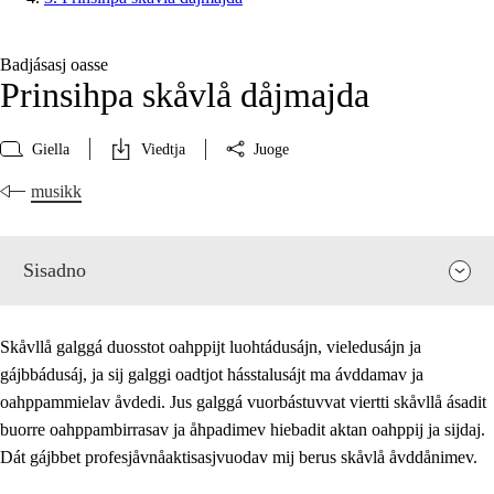
Badjásasj oasse
Prinsihpa skåvlå dåjmajda
Giella
Viedtja
Juoge
musikk
Sisadno
Skåvllå galggá duosstot oahppijt luohtádusájn, vieledusájn ja
gájbbádusáj, ja sij galggi oadtjot hásstalusájt ma ávddamav ja
oahppammielav åvdedi. Jus galggá vuorbástuvvat viertti skåvllå ásadit
buorre oahppambirrasav ja åhpadimev hiebadit aktan oahppij ja sijdaj.
Dát gájbbet profesjåvnåaktisasjvuodav mij berus skåvlå åvddånimev.