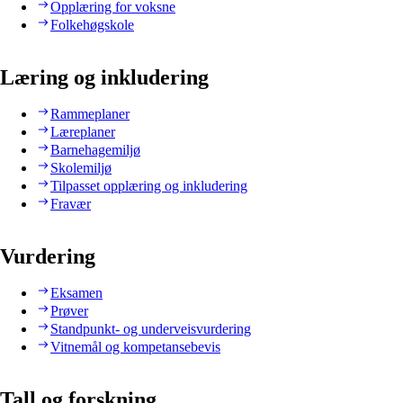
Opplæring for voksne
Folkehøgskole
Læring og inkludering
Rammeplaner
Læreplaner
Barnehagemiljø
Skolemiljø
Tilpasset opplæring og inkludering
Fravær
Vurdering
Eksamen
Prøver
Standpunkt- og underveisvurdering
Vitnemål og kompetansebevis
Tall og forskning