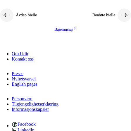
Åvdep bielle
Boahtte bielle
Bajemussaj
Om Udir
3.
Prinsihpa skåvlå dåjmajda
Kontakt oss
3.1
Sebrudahtte oahppambirás
Presse
3.2
Åhpadibme ja hiebadum åhpadus
Nyhetsvarsel
English pages
3.3
Aktisasjbarggo sijda ja skåvlå gaskan
3.4
Åhpadus åhpadusvidnudagán ja barggoiellemin
Personvern
Tilgjengelighetserklæring
Informasjonskapsler
3.5
Profesjåvnåaktisasjvuohta ja skåvllååvddånibme
Facebook
LinkedIn