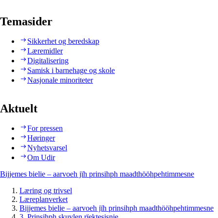
Temasider
Sikkerhet og beredskap
Læremidler
Digitalisering
Samisk i barnehage og skole
Nasjonale minoriteter
Aktuelt
For pressen
Høringer
Nyhetsvarsel
Om Udir
Bijjemes bielie – aarvoeh jïh prinsihph maadthööhpehtimmesne
Læring og trivsel
Læreplanverket
Bijjemes bielie – aarvoeh jïh prinsihph maadthööhpehtimmesne
3. Prinsihph skuvlen rïektesisnie