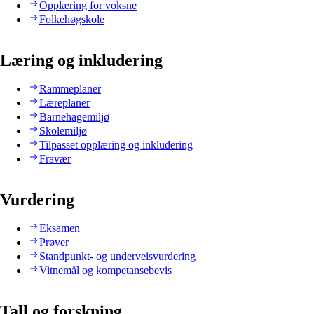
Opplæring for voksne
Folkehøgskole
Læring og inkludering
Rammeplaner
Læreplaner
Barnehagemiljø
Skolemiljø
Tilpasset opplæring og inkludering
Fravær
Vurdering
Eksamen
Prøver
Standpunkt- og underveisvurdering
Vitnemål og kompetansebevis
Tall og forskning