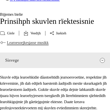
Bijjemes bielie
Prinsihph skuvlen rïektesisnie
Gïele
Veedtjh
Juekieh
Learoesoejkesjasse musikk
Sisvege
Skuvle edtja learoehkidie dåastoehtidh jearsoesvoetine, respektine jïh
krïeveminie, jïh dah edtjieh haestemh åadtjodh mestie skearkagieh jïh
learoelæstoem åadtjoeh. Guktie skuvle edtja dejnie lahkanidh skuvle
tjuara hijven learoebyjresem tseegkedh jïh lïerehtimmiem sjïehtedidh
learohkigujmie jïh gåetiejgujmie ektesne. Daate kreava
profesjovneektievoetem mij skuvlen evtiedimmiem skreejrehte.