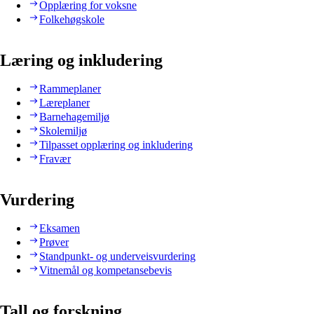
Opplæring for voksne
Folkehøgskole
Læring og inkludering
Rammeplaner
Læreplaner
Barnehagemiljø
Skolemiljø
Tilpasset opplæring og inkludering
Fravær
Vurdering
Eksamen
Prøver
Standpunkt- og underveisvurdering
Vitnemål og kompetansebevis
Tall og forskning