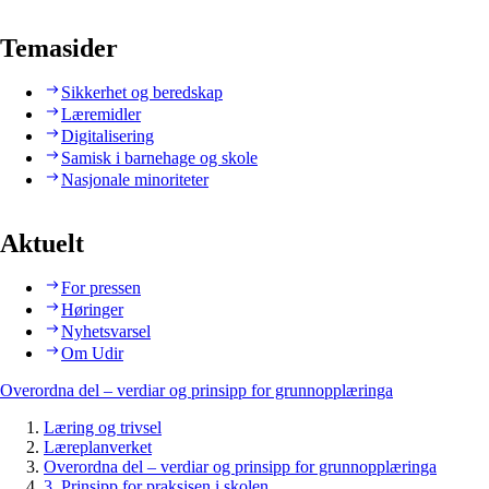
Temasider
Sikkerhet og beredskap
Læremidler
Digitalisering
Samisk i barnehage og skole
Nasjonale minoriteter
Aktuelt
For pressen
Høringer
Nyhetsvarsel
Om Udir
Overordna del – verdiar og prinsipp for grunnopplæringa
Læring og trivsel
Læreplanverket
Overordna del – verdiar og prinsipp for grunnopplæringa
3. Prinsipp for praksisen i skolen