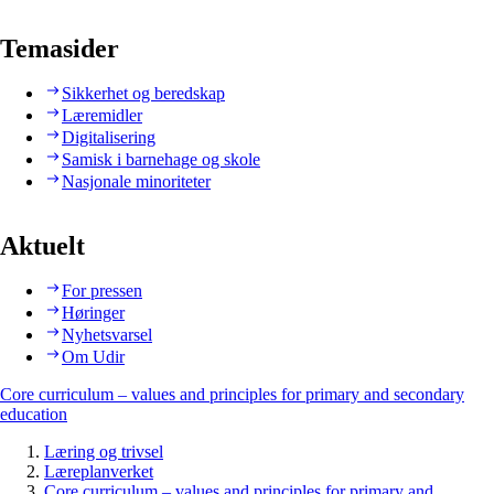
Temasider
Sikkerhet og beredskap
Læremidler
Digitalisering
Samisk i barnehage og skole
Nasjonale minoriteter
Aktuelt
For pressen
Høringer
Nyhetsvarsel
Om Udir
Core curriculum – values and principles for primary and secondary
education
Læring og trivsel
Læreplanverket
Core curriculum – values and principles for primary and