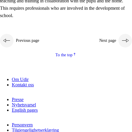
teaching and training in collaboration with the pupil and the home.
This requires professionals who are involved in the development of
school.
Previous page
Next page
To the top
3.
Principles for the school's practice
3.1
An inclusive learning environment
Om Udir
Kontakt oss
3.2
Teaching and differentiated instruction
3.3
Cooperation between home and school
Presse
Nyhetsvarsel
3.4
On-the-job training in a training establishment and
English pages
working life
Personvern
3.5
Professional environment and school development
Tilgjengelighetserklæring