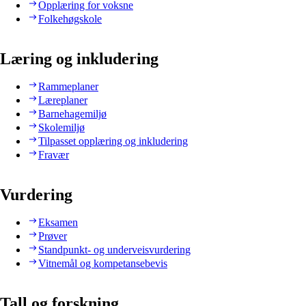
Opplæring for voksne
Folkehøgskole
Læring og inkludering
Rammeplaner
Læreplaner
Barnehagemiljø
Skolemiljø
Tilpasset opplæring og inkludering
Fravær
Vurdering
Eksamen
Prøver
Standpunkt- og underveisvurdering
Vitnemål og kompetansebevis
Tall og forskning