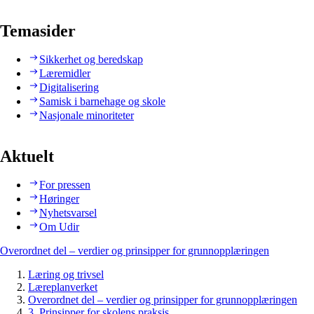
Temasider
Sikkerhet og beredskap
Læremidler
Digitalisering
Samisk i barnehage og skole
Nasjonale minoriteter
Aktuelt
For pressen
Høringer
Nyhetsvarsel
Om Udir
Overordnet del – verdier og prinsipper for grunnopplæringen
Læring og trivsel
Læreplanverket
Overordnet del – verdier og prinsipper for grunnopplæringen
3. Prinsipper for skolens praksis