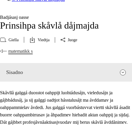
Badjásasj oasse
Prinsihpa skåvlå dåjmajda
Giella
Viedtja
Juoge
matematikk s
Sisadno
Skåvllå galggá duosstot oahppijt luohtádusájn, vieledusájn ja
gájbbádusáj, ja sij galggi oadtjot hásstalusájt ma ávddamav ja
oahppammielav åvdedi. Jus galggá vuorbástuvvat viertti skåvllå ásadit
buorre oahppambirrasav ja åhpadimev hiebadit aktan oahppij ja sijdaj.
Dát gájbbet profesjåvnåaktisasjvuodav mij berus skåvlå åvddånimev.