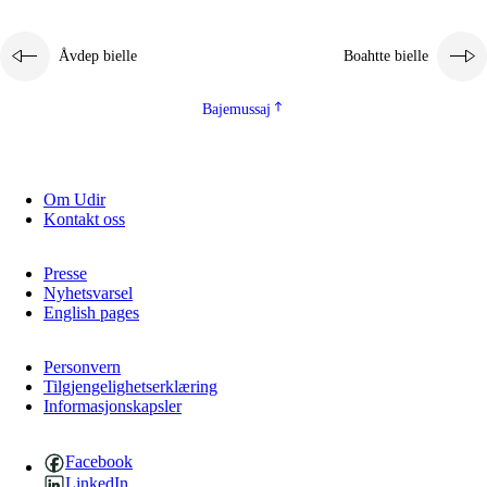
Åvdep bielle
Boahtte bielle
Bajemussaj
Om Udir
3.
Prinsihpa skåvlå dåjmajda
Kontakt oss
3.1
Sebrudahtte oahppambirás
Presse
3.2
Åhpadibme ja hiebadum åhpadus
Nyhetsvarsel
English pages
3.3
Aktisasjbarggo sijda ja skåvlå gaskan
3.4
Åhpadus åhpadusvidnudagán ja barggoiellemin
Personvern
Tilgjengelighetserklæring
Informasjonskapsler
3.5
Profesjåvnåaktisasjvuohta ja skåvllååvddånibme
Facebook
LinkedIn