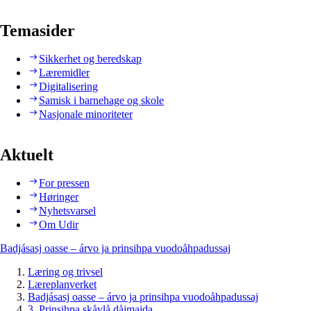
Temasider
Sikkerhet og beredskap
Læremidler
Digitalisering
Samisk i barnehage og skole
Nasjonale minoriteter
Aktuelt
For pressen
Høringer
Nyhetsvarsel
Om Udir
Badjásasj oasse – árvo ja prinsihpa vuodoåhpadussaj
Læring og trivsel
Læreplanverket
Badjásasj oasse – árvo ja prinsihpa vuodoåhpadussaj
3. Prinsihpa skåvlå dåjmajda