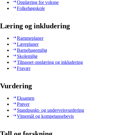
Opplæring for voksne
Folkehøgskole
Læring og inkludering
Rammeplaner
Læreplaner
Barnehagemiljø
Skolemiljø
Tilpasset opplæring og inkludering
Fravær
Vurdering
Eksamen
Prøver
Standpunkt- og underveisvurdering
Vitnemål og kompetansebevis
Tall og forskning