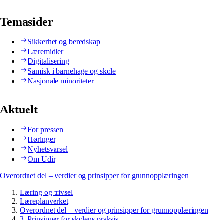
Temasider
Sikkerhet og beredskap
Læremidler
Digitalisering
Samisk i barnehage og skole
Nasjonale minoriteter
Aktuelt
For pressen
Høringer
Nyhetsvarsel
Om Udir
Overordnet del – verdier og prinsipper for grunnopplæringen
Læring og trivsel
Læreplanverket
Overordnet del – verdier og prinsipper for grunnopplæringen
3. Prinsipper for skolens praksis