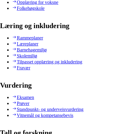
Opplæring for voksne
Folkehøgskole
Læring og inkludering
Rammeplaner
Læreplaner
Barnehagemiljø
Skolemiljø
Tilpasset opplæring og inkludering
Fravær
Vurdering
Eksamen
Prøver
Standpunkt- og underveisvurdering
Vitnemål og kompetansebevis
Tall og forskning