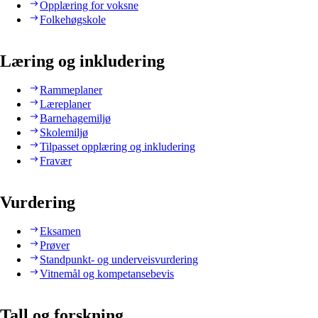
Opplæring for voksne
Folkehøgskole
Læring og inkludering
Rammeplaner
Læreplaner
Barnehagemiljø
Skolemiljø
Tilpasset opplæring og inkludering
Fravær
Vurdering
Eksamen
Prøver
Standpunkt- og underveisvurdering
Vitnemål og kompetansebevis
Tall og forskning