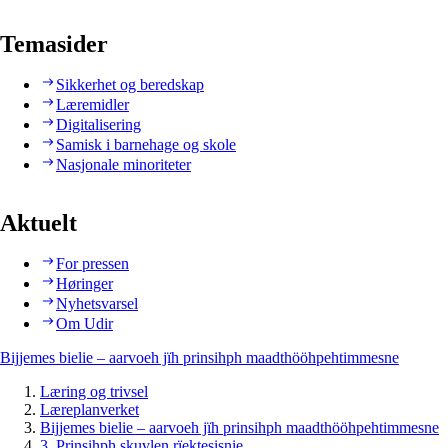
Temasider
Sikkerhet og beredskap
Læremidler
Digitalisering
Samisk i barnehage og skole
Nasjonale minoriteter
Aktuelt
For pressen
Høringer
Nyhetsvarsel
Om Udir
Bijjemes bielie – aarvoeh jïh prinsihph maadthööhpehtimmesne
Læring og trivsel
Læreplanverket
Bijjemes bielie – aarvoeh jïh prinsihph maadthööhpehtimmesne
3. Prinsihph skuvlen rïektesisnie