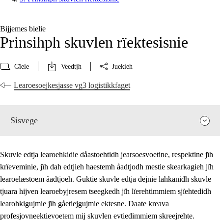
Bijjemes bielie
Prinsihph skuvlen rïektesisnie
Gïele
Veedtjh
Juekieh
Learoesoejkesjasse vg3 logistikkfaget
Sisvege
Skuvle edtja learoehkidie dåastoehtidh jearsoesvoetine, respektine jïh
krïeveminie, jïh dah edtjieh haestemh åadtjodh mestie skearkagieh jïh
learoelæstoem åadtjoeh. Guktie skuvle edtja dejnie lahkanidh skuvle
tjuara hijven learoebyjresem tseegkedh jïh lïerehtimmiem sjïehtedidh
learohkigujmie jïh gåetiejgujmie ektesne. Daate kreava
profesjovneektievoetem mij skuvlen evtiedimmiem skreejrehte.