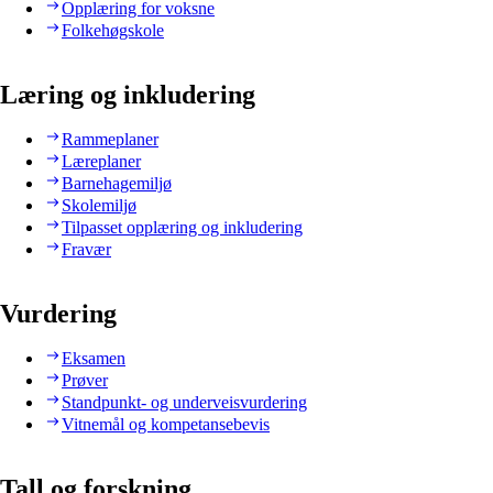
Opplæring for voksne
Folkehøgskole
Læring og inkludering
Rammeplaner
Læreplaner
Barnehagemiljø
Skolemiljø
Tilpasset opplæring og inkludering
Fravær
Vurdering
Eksamen
Prøver
Standpunkt- og underveisvurdering
Vitnemål og kompetansebevis
Tall og forskning