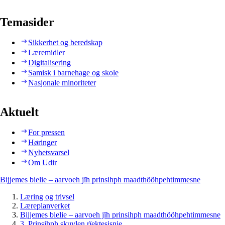
Temasider
Sikkerhet og beredskap
Læremidler
Digitalisering
Samisk i barnehage og skole
Nasjonale minoriteter
Aktuelt
For pressen
Høringer
Nyhetsvarsel
Om Udir
Bijjemes bielie – aarvoeh jïh prinsihph maadthööhpehtimmesne
Læring og trivsel
Læreplanverket
Bijjemes bielie – aarvoeh jïh prinsihph maadthööhpehtimmesne
3. Prinsihph skuvlen rïektesisnie