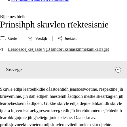
Bijjemes bielie
Prinsihph skuvlen rïektesisnie
Gïele
Veedtjh
Juekieh
Learoesoejkesjasse vg3 landbruksmaskinmekanikarfaget
Sisvege
Skuvle edtja learoehkidie dåastoehtidh jearsoesvoetine, respektine jïh
krïeveminie, jïh dah edtjieh haestemh åadtjodh mestie skearkagieh jïh
learoelæstoem åadtjoeh. Guktie skuvle edtja dejnie lahkanidh skuvle
tjuara hijven learoebyjresem tseegkedh jïh lïerehtimmiem sjïehtedidh
learohkigujmie jïh gåetiejgujmie ektesne. Daate kreava
profesjovneektievoetem mij skuvlen evtiedimmiem skreejrehte.