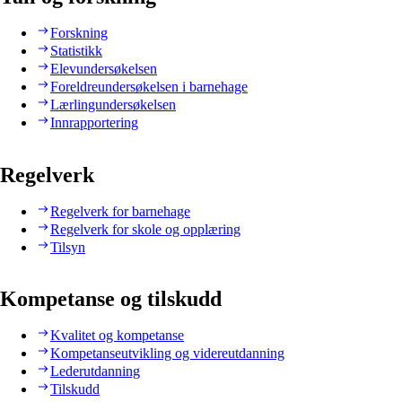
Forskning
Statistikk
Elevundersøkelsen
Foreldreundersøkelsen i barnehage
Lærlingundersøkelsen
Innrapportering
Regelverk
Regelverk for barnehage
Regelverk for skole og opplæring
Tilsyn
Kompetanse og tilskudd
Kvalitet og kompetanse
Kompetanseutvikling og videreutdanning
Lederutdanning
Tilskudd