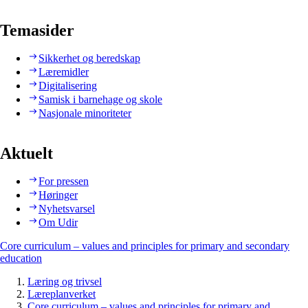
Temasider
Sikkerhet og beredskap
Læremidler
Digitalisering
Samisk i barnehage og skole
Nasjonale minoriteter
Aktuelt
For pressen
Høringer
Nyhetsvarsel
Om Udir
Core curriculum – values and principles for primary and secondary
education
Læring og trivsel
Læreplanverket
Core curriculum – values and principles for primary and