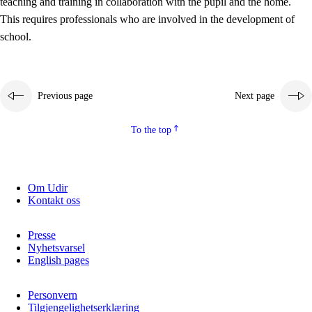
teaching and training in collaboration with the pupil and the home.
This requires professionals who are involved in the development of
school.
Previous page
Next page
To the top
3.
Principles for the school's practice
3.1
An inclusive learning environment
Om Udir
Kontakt oss
3.2
Teaching and differentiated instruction
3.3
Cooperation between home and school
Presse
Nyhetsvarsel
3.4
On-the-job training in a training establishment and
English pages
working life
Personvern
3.5
Professional environment and school development
Tilgjengelighetserklæring