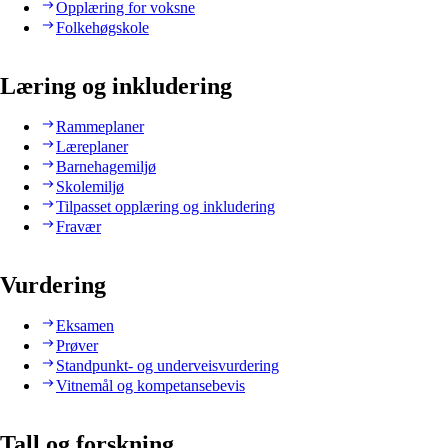
Opplæring for voksne
Folkehøgskole
Læring og inkludering
Rammeplaner
Læreplaner
Barnehagemiljø
Skolemiljø
Tilpasset opplæring og inkludering
Fravær
Vurdering
Eksamen
Prøver
Standpunkt- og underveisvurdering
Vitnemål og kompetansebevis
Tall og forskning