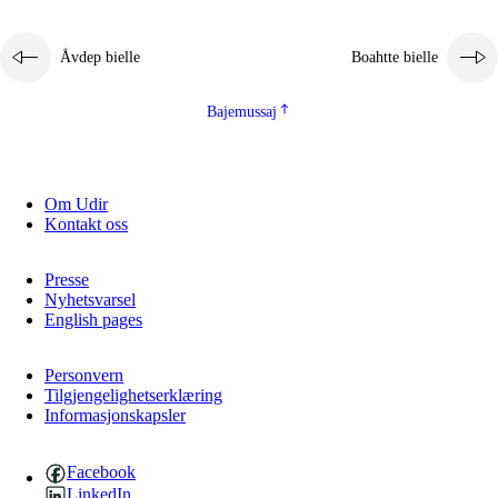
Åvdep bielle
Boahtte bielle
Bajemussaj
Om Udir
3.
Prinsihpa skåvlå dåjmajda
Kontakt oss
3.1
Sebrudahtte oahppambirás
Presse
3.2
Åhpadibme ja hiebadum åhpadus
Nyhetsvarsel
English pages
3.3
Aktisasjbarggo sijda ja skåvlå gaskan
3.4
Åhpadus åhpadusvidnudagán ja barggoiellemin
Personvern
Tilgjengelighetserklæring
Informasjonskapsler
3.5
Profesjåvnåaktisasjvuohta ja skåvllååvddånibme
Facebook
LinkedIn