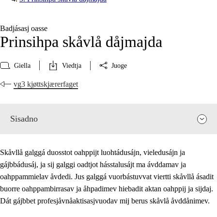
Badjásasj oasse
Prinsihpa skåvlå dåjmajda
Giella
Viedtja
Juoge
vg3 kjøttskjærerfaget
Sisadno
Skåvllå galggá duosstot oahppijt luohtádusájn, vieledusájn ja
gájbbádusáj, ja sij galggi oadtjot hásstalusájt ma ávddamav ja
oahppammielav åvdedi. Jus galggá vuorbástuvvat viertti skåvllå ásadit
buorre oahppambirrasav ja åhpadimev hiebadit aktan oahppij ja sijdaj.
Dát gájbbet profesjåvnåaktisasjvuodav mij berus skåvlå åvddånimev.