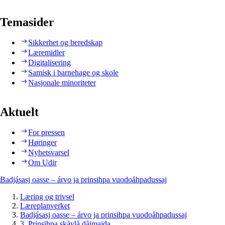
Temasider
Sikkerhet og beredskap
Læremidler
Digitalisering
Samisk i barnehage og skole
Nasjonale minoriteter
Aktuelt
For pressen
Høringer
Nyhetsvarsel
Om Udir
Badjásasj oasse – árvo ja prinsihpa vuodoåhpadussaj
Læring og trivsel
Læreplanverket
Badjásasj oasse – árvo ja prinsihpa vuodoåhpadussaj
3. Prinsihpa skåvlå dåjmajda