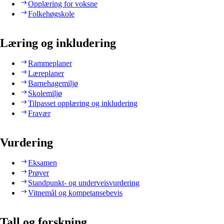
Opplæring for voksne
Folkehøgskole
Læring og inkludering
Rammeplaner
Læreplaner
Barnehagemiljø
Skolemiljø
Tilpasset opplæring og inkludering
Fravær
Vurdering
Eksamen
Prøver
Standpunkt- og underveisvurdering
Vitnemål og kompetansebevis
Tall og forskning