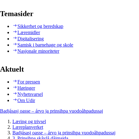
Temasider
Sikkerhet og beredskap
Læremidler
Digitalisering
Samisk i barnehage og skole
Nasjonale minoriteter
Aktuelt
For pressen
Høringer
Nyhetsvarsel
Om Udir
Badjásasj oasse – árvo ja prinsihpa vuodoåhpadussaj
Læring og trivsel
Læreplanverket
Badjásasj oasse – árvo ja prinsihpa vuodoåhpadussaj
3. Prinsihpa skåvlå dåjmajda