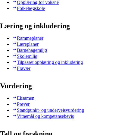
Opplæring for voksne
Folkehøgskole
Læring og inkludering
Rammeplaner
Læreplaner
Barnehagemiljø
Skolemiljø
Tilpasset opplæring og inkludering
Fravær
Vurdering
Eksamen
Prøver
Standpunkt- og underveisvurdering
Vitnemål og kompetansebevis
Tall og forskning