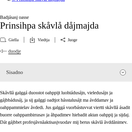
Badjásasj oasse
Prinsihpa skåvlå dåjmajda
Giella
Viedtja
Juoge
duodje
Sisadno
Skåvllå galggá duosstot oahppijt luohtádusájn, vieledusájn ja
gájbbádusáj, ja sij galggi oadtjot hásstalusájt ma ávddamav ja
oahppammielav åvdedi. Jus galggá vuorbástuvvat viertti skåvllå ásadit
buorre oahppambirrasav ja åhpadimev hiebadit aktan oahppij ja sijdaj.
Dát gájbbet profesjåvnåaktisasjvuodav mij berus skåvlå åvddånimev.