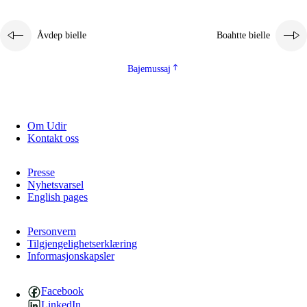
Åvdep bielle
Boahtte bielle
Bajemussaj
Om Udir
3.
Prinsihpa skåvlå dåjmajda
Kontakt oss
3.1
Sebrudahtte oahppambirás
Presse
3.2
Åhpadibme ja hiebadum åhpadus
Nyhetsvarsel
English pages
3.3
Aktisasjbarggo sijda ja skåvlå gaskan
3.4
Åhpadus åhpadusvidnudagán ja barggoiellemin
Personvern
Tilgjengelighetserklæring
Informasjonskapsler
3.5
Profesjåvnåaktisasjvuohta ja skåvllååvddånibme
Facebook
LinkedIn