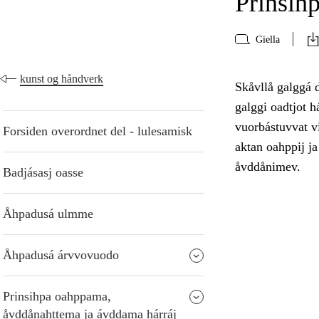
Prinsih
Giella
kunst og håndverk
Skåvllå galggá d
galggi oadtjot 
vuorbástuvvat vi
Forsiden overordnet del - lulesamisk
aktan oahppij ja
åvddånimev.
Badjásasj oasse
Åhpadusá ulmme
Åhpadusá árvvovuodo
Prinsihpa oahppama,
åvddånahttema ja ávddama hárráj