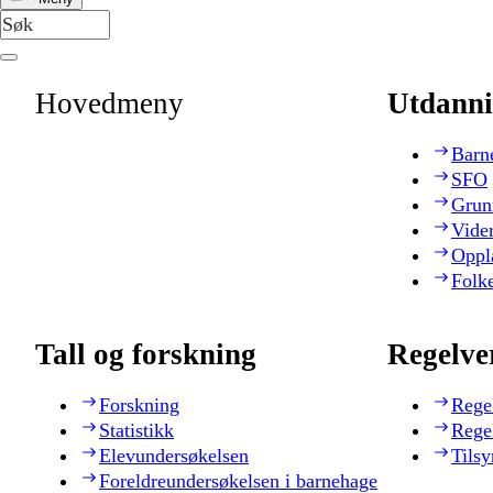
Hovedmeny
Utdanni
Barn
SFO
Grun
Vide
Oppl
Folk
Tall og forskning
Regelve
Forskning
Rege
Statistikk
Rege
Elevundersøkelsen
Tilsy
Foreldreundersøkelsen i barnehage