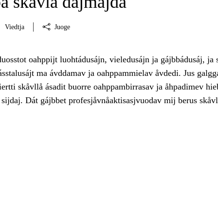
pa skåvlå dåjmajda
Viedtja
Juoge
uosstot oahppijt luohtádusájn, vieledusájn ja gájbbádusáj, ja s
hásstalusájt ma ávddamav ja oahppammielav åvdedi. Jus galgg
ertti skåvllå ásadit buorre oahppambirrasav ja åhpadimev hie
 sijdaj. Dát gájbbet profesjåvnåaktisasjvuodav mij berus skåv