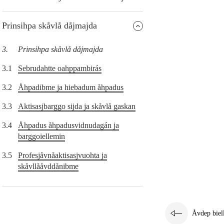
Prinsihpa skåvlå dåjmajda
3.
Prinsihpa skåvlå dåjmajda
3.1
Sebrudahtte oahppambirás
3.2
Åhpadibme ja hiebadum åhpadus
3.3
Aktisasjbarggo sijda ja skåvlå gaskan
3.4
Åhpadus åhpadusvidnudagán ja
barggoiellemin
3.5
Profesjåvnåaktisasjvuohta ja
skåvllååvddånibme
Åvdep biel