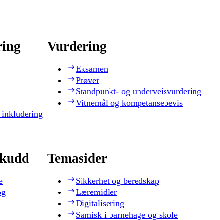
ring
Vurdering
Eksamen
Prøver
Standpunkt- og underveisvurdering
Vitnemål og kompetansebevis
 inkludering
skudd
Temasider
e
Sikkerhet og beredskap
og
Læremidler
Digitalisering
Samisk i barnehage og skole