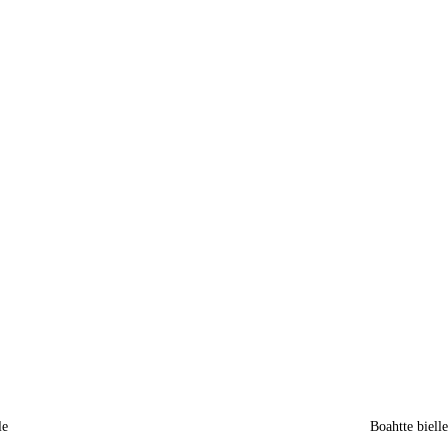
le
Boahtte biell