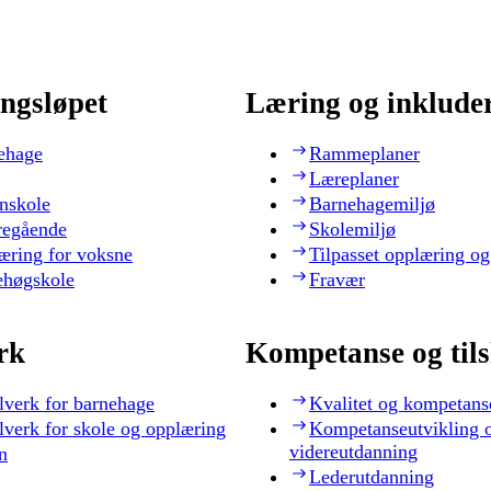
ngsløpet
Læring og inklude
ehage
Rammeplaner
Læreplaner
nskole
Barnehagemiljø
regående
Skolemiljø
æring for voksne
Tilpasset opplæring og
ehøgskole
Fravær
rk
Kompetanse og til
lverk for barnehage
Kvalitet og kompetans
lverk for skole og opplæring
Kompetanseutvikling 
videreutdanning
n
Lederutdanning