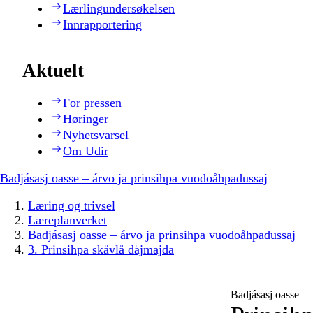
Lærlingundersøkelsen
Innrapportering
Aktuelt
For pressen
Høringer
Nyhetsvarsel
Om Udir
Badjásasj oasse – árvo ja prinsihpa vuodoåhpadussaj
Læring og trivsel
Læreplanverket
Badjásasj oasse – árvo ja prinsihpa vuodoåhpadussaj
3. Prinsihpa skåvlå dåjmajda
Badjásasj oasse