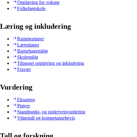
Opplæring for voksne
Folkehøgskole
Læring og inkludering
Rammeplaner
Læreplaner
Barnehagemiljø
Skolemiljø
Tilpasset opplæring og inkludering
Fravær
Vurdering
Eksamen
Prøver
Standpunkt- og underveisvurdering
Vitnemål og kompetansebevis
Tall og forskning