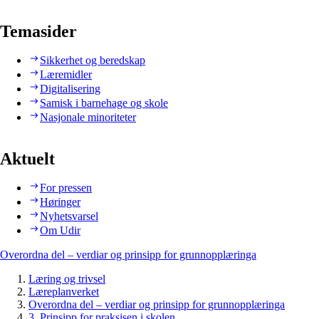
Temasider
Sikkerhet og beredskap
Læremidler
Digitalisering
Samisk i barnehage og skole
Nasjonale minoriteter
Aktuelt
For pressen
Høringer
Nyhetsvarsel
Om Udir
Overordna del – verdiar og prinsipp for grunnopplæringa
Læring og trivsel
Læreplanverket
Overordna del – verdiar og prinsipp for grunnopplæringa
3. Prinsipp for praksisen i skolen