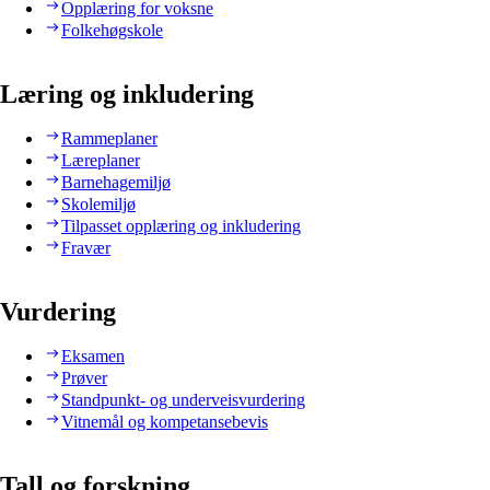
Opplæring for voksne
Folkehøgskole
Læring og inkludering
Rammeplaner
Læreplaner
Barnehagemiljø
Skolemiljø
Tilpasset opplæring og inkludering
Fravær
Vurdering
Eksamen
Prøver
Standpunkt- og underveisvurdering
Vitnemål og kompetansebevis
Tall og forskning