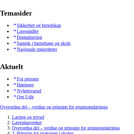
Temasider
Sikkerhet og beredskap
Læremidler
Digitalisering
Samisk i barnehage og skole
Nasjonale minoriteter
Aktuelt
For pressen
Høringer
Nyhetsvarsel
Om Udir
Overordna del – verdiar og prinsipp for grunnopplæringa
Læring og trivsel
Læreplanverket
Overordna del – verdiar og prinsipp for grunnopplæringa
3. Prinsipp for praksisen i skolen