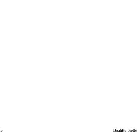
le
Boahtte biell