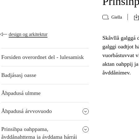
Prinsih
Giella
design og arkitektur
Skåvllå galggá d
galggi oadtjot 
vuorbástuvvat vi
Forsiden overordnet del - lulesamisk
aktan oahppij ja
åvddånimev.
Badjásasj oasse
Åhpadusá ulmme
Åhpadusá árvvovuodo
Prinsihpa oahppama,
åvddånahttema ja ávddama hárráj