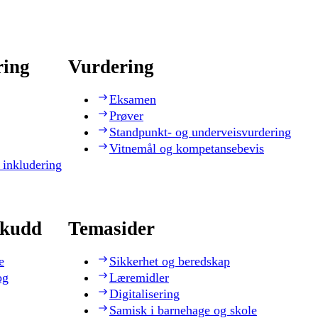
ring
Vurdering
Eksamen
Prøver
Standpunkt- og underveisvurdering
Vitnemål og kompetansebevis
 inkludering
skudd
Temasider
e
Sikkerhet og beredskap
og
Læremidler
Digitalisering
Samisk i barnehage og skole