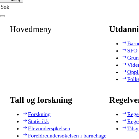
Hovedmeny
Utdanni
Barn
SFO
Grun
Vide
Oppl
Folk
Tall og forskning
Regelve
Forskning
Rege
Statistikk
Rege
Elevundersøkelsen
Tilsy
Foreldreundersøkelsen i barnehage