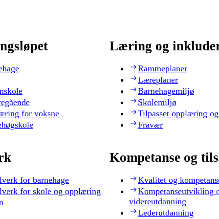
ngsløpet
Læring og inklude
ehage
Rammeplaner
Læreplaner
nskole
Barnehagemiljø
regående
Skolemiljø
æring for voksne
Tilpasset opplæring og
ehøgskole
Fravær
rk
Kompetanse og til
lverk for barnehage
Kvalitet og kompetans
lverk for skole og opplæring
Kompetanseutvikling 
videreutdanning
n
Lederutdanning