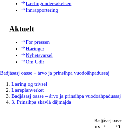
Lærlingundersøkelsen
Innrapportering
Aktuelt
For pressen
Høringer
Nyhetsvarsel
Om Udir
Badjásasj oasse – árvo ja prinsihpa vuodoåhpadussaj
Læring og trivsel
Læreplanverket
Badjásasj oasse – árvo ja prinsihpa vuodoåhpadussaj
3. Prinsihpa skåvlå dåjmajda
Badjásasj oasse