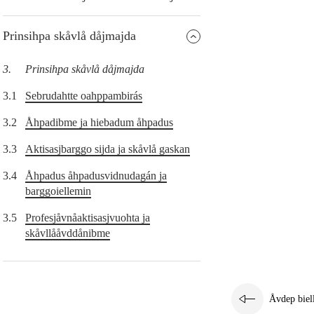
Prinsihpa skåvlå dåjmajda
3.
Prinsihpa skåvlå dåjmajda
3.1
Sebrudahtte oahppambirás
3.2
Åhpadibme ja hiebadum åhpadus
3.3
Aktisasjbarggo sijda ja skåvlå gaskan
3.4
Åhpadus åhpadusvidnudagán ja
barggoiellemin
3.5
Profesjåvnåaktisasjvuohta ja
skåvllååvddånibme
Åvdep biel