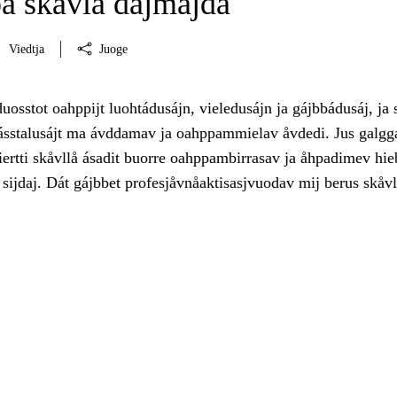
pa skåvlå dåjmajda
Viedtja
Juoge
uosstot oahppijt luohtádusájn, vieledusájn ja gájbbádusáj, ja s
hásstalusájt ma ávddamav ja oahppammielav åvdedi. Jus galgg
ertti skåvllå ásadit buorre oahppambirrasav ja åhpadimev hie
 sijdaj. Dát gájbbet profesjåvnåaktisasjvuodav mij berus skåv