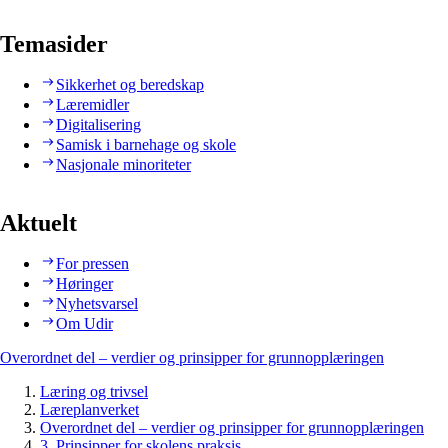
Temasider
Sikkerhet og beredskap
Læremidler
Digitalisering
Samisk i barnehage og skole
Nasjonale minoriteter
Aktuelt
For pressen
Høringer
Nyhetsvarsel
Om Udir
Overordnet del – verdier og prinsipper for grunnopplæringen
Læring og trivsel
Læreplanverket
Overordnet del – verdier og prinsipper for grunnopplæringen
3. Prinsipper for skolens praksis