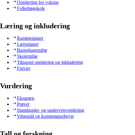
Opplæring for voksne
Folkehøgskole
Læring og inkludering
Rammeplaner
Læreplaner
Barnehagemiljø
Skolemiljø
Tilpasset opplæring og inkludering
Fravær
Vurdering
Eksamen
Prøver
Standpunkt- og underveisvurdering
Vitnemål og kompetansebevis
Tall og forskning