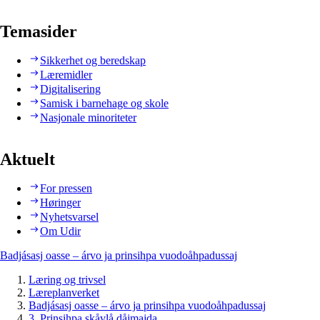
Temasider
Sikkerhet og beredskap
Læremidler
Digitalisering
Samisk i barnehage og skole
Nasjonale minoriteter
Aktuelt
For pressen
Høringer
Nyhetsvarsel
Om Udir
Badjásasj oasse – árvo ja prinsihpa vuodoåhpadussaj
Læring og trivsel
Læreplanverket
Badjásasj oasse – árvo ja prinsihpa vuodoåhpadussaj
3. Prinsihpa skåvlå dåjmajda