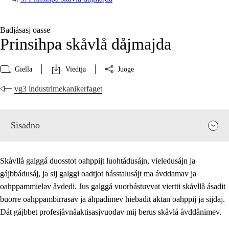
Badjásasj oasse
Prinsihpa skåvlå dåjmajda
Giella
Viedtja
Juoge
vg3 industrimekanikerfaget
Sisadno
Skåvllå galggá duosstot oahppijt luohtádusájn, vieledusájn ja
gájbbádusáj, ja sij galggi oadtjot hásstalusájt ma ávddamav ja
oahppammielav åvdedi. Jus galggá vuorbástuvvat viertti skåvllå ásadit
buorre oahppambirrasav ja åhpadimev hiebadit aktan oahppij ja sijdaj.
Dát gájbbet profesjåvnåaktisasjvuodav mij berus skåvlå åvddånimev.