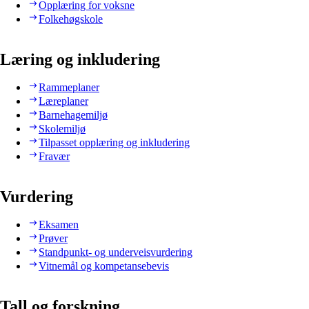
Opplæring for voksne
Folkehøgskole
Læring og inkludering
Rammeplaner
Læreplaner
Barnehagemiljø
Skolemiljø
Tilpasset opplæring og inkludering
Fravær
Vurdering
Eksamen
Prøver
Standpunkt- og underveisvurdering
Vitnemål og kompetansebevis
Tall og forskning