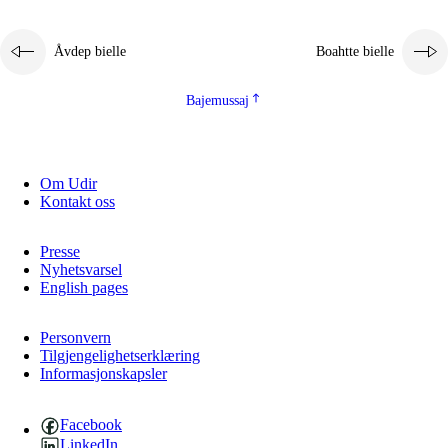
Åvdep bielle
Boahtte bielle
Bajemussaj
Om Udir
3.
Prinsihpa skåvlå dåjmajda
Kontakt oss
3.1
Sebrudahtte oahppambirás
Presse
3.2
Åhpadibme ja hiebadum åhpadus
Nyhetsvarsel
English pages
3.3
Aktisasjbarggo sijda ja skåvlå gaskan
3.4
Åhpadus åhpadusvidnudagán ja barggoiellemin
Personvern
Tilgjengelighetserklæring
Informasjonskapsler
3.5
Profesjåvnåaktisasjvuohta ja skåvllååvddånibme
Facebook
LinkedIn