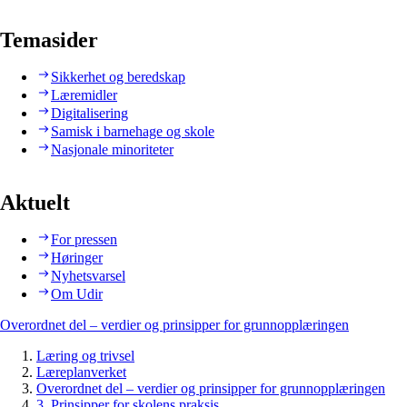
Temasider
Sikkerhet og beredskap
Læremidler
Digitalisering
Samisk i barnehage og skole
Nasjonale minoriteter
Aktuelt
For pressen
Høringer
Nyhetsvarsel
Om Udir
Overordnet del – verdier og prinsipper for grunnopplæringen
Læring og trivsel
Læreplanverket
Overordnet del – verdier og prinsipper for grunnopplæringen
3. Prinsipper for skolens praksis