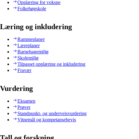
Opplæring for voksne
Folkehøgskole
Læring og inkludering
Rammeplaner
Læreplaner
Barnehagemiljø
Skolemiljø
Tilpasset opplæring og inkludering
Fravær
Vurdering
Eksamen
Prøver
Standpunkt- og underveisvurdering
Vitnemål og kompetansebevis
Tall og forskning