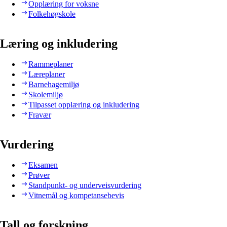
Opplæring for voksne
Folkehøgskole
Læring og inkludering
Rammeplaner
Læreplaner
Barnehagemiljø
Skolemiljø
Tilpasset opplæring og inkludering
Fravær
Vurdering
Eksamen
Prøver
Standpunkt- og underveisvurdering
Vitnemål og kompetansebevis
Tall og forskning