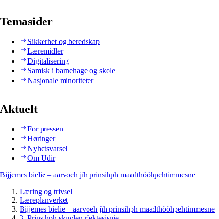
Temasider
Sikkerhet og beredskap
Læremidler
Digitalisering
Samisk i barnehage og skole
Nasjonale minoriteter
Aktuelt
For pressen
Høringer
Nyhetsvarsel
Om Udir
Bijjemes bielie – aarvoeh jïh prinsihph maadthööhpehtimmesne
Læring og trivsel
Læreplanverket
Bijjemes bielie – aarvoeh jïh prinsihph maadthööhpehtimmesne
3. Prinsihph skuvlen rïektesisnie