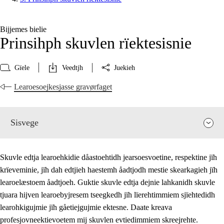
Bijjemes bielie
Prinsihph skuvlen rïektesisnie
Gïele
Veedtjh
Juekieh
Learoesoejkesjasse gravørfaget
Sisvege
Skuvle edtja learoehkidie dåastoehtidh jearsoesvoetine, respektine jïh
krïeveminie, jïh dah edtjieh haestemh åadtjodh mestie skearkagieh jïh
learoelæstoem åadtjoeh. Guktie skuvle edtja dejnie lahkanidh skuvle
tjuara hijven learoebyjresem tseegkedh jïh lïerehtimmiem sjïehtedidh
learohkigujmie jïh gåetiejgujmie ektesne. Daate kreava
profesjovneektievoetem mij skuvlen evtiedimmiem skreejrehte.