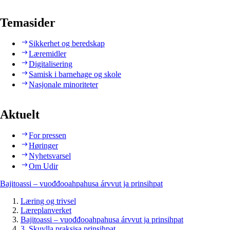
Temasider
Sikkerhet og beredskap
Læremidler
Digitalisering
Samisk i barnehage og skole
Nasjonale minoriteter
Aktuelt
For pressen
Høringer
Nyhetsvarsel
Om Udir
Bajitoassi – vuođđooahpahusa árvvut ja prinsihpat
Læring og trivsel
Læreplanverket
Bajitoassi – vuođđooahpahusa árvvut ja prinsihpat
3. Skuvlla praksisa prinsihpat