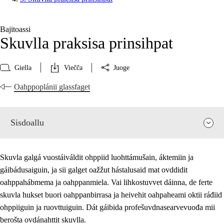
Bajitoassi
Skuvlla praksisa prinsihpat
Giella
Viečča
Juoge
Oahppoplánii glassfaget
Sisdoallu
Skuvla galgá vuostáiváldit ohppiid luohttámušain, áktemiin ja
gáibádusaiguin, ja sii galget oažžut hástalusaid mat ovddidit
oahppahábmema ja oahppanmiela. Vai lihkostuvvet dáinna, de ferte
skuvla hukset buori oahppanbirrasa ja heivehit oahpaheami oktii ráđiid
ohppiiguin ja ruovttuiguin. Dát gáibida profešuvdnasearvevuođa mii
berošta ovdánahttit skuvlla.