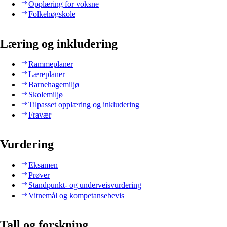
Opplæring for voksne
Folkehøgskole
Læring og inkludering
Rammeplaner
Læreplaner
Barnehagemiljø
Skolemiljø
Tilpasset opplæring og inkludering
Fravær
Vurdering
Eksamen
Prøver
Standpunkt- og underveisvurdering
Vitnemål og kompetansebevis
Tall og forskning