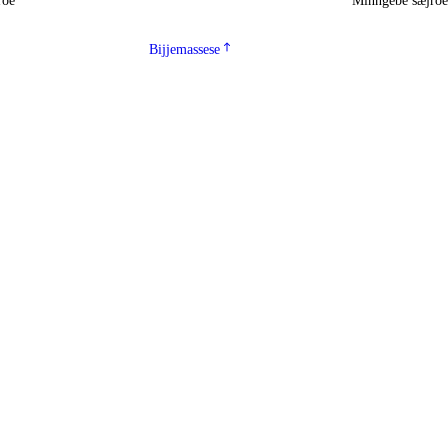
roe
Minngebe sæjro
Bijjemassese