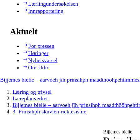
Lærlingundersøkelsen
Innrapportering
Aktuelt
For pressen
Høringer
Nyhetsvarsel
Om Udir
Bijjemes bielie – aarvoeh jïh prinsihph maadthööhpehtimmes
Læring og trivsel
Læreplanverket
Bijjemes bielie – aarvoeh jïh prinsihph maadthööhpeh
3. Prinsihph skuvlen rïektesisnie
Bijjemes bielie