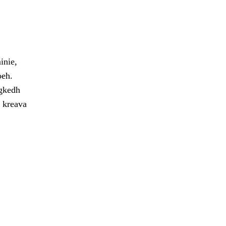
inie,
oeh.
egkedh
e kreava