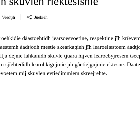
h skuvlen rïektesisnie
Veedtjh
Juekieh
roehkidie dåastoehtidh jearsoesvoetine, respektine jïh krïevem
haestemh åadtjodh mestie skearkagieh jïh learoelæstoem åadtj
tja dejnie lahkanidh skuvle tjuara hijven learoebyjresem tse
m sjïehtedidh learohkigujmie jïh gåetiejgujmie ektesne. Daat
evoetem mij skuvlen evtiedimmiem skreejrehte.