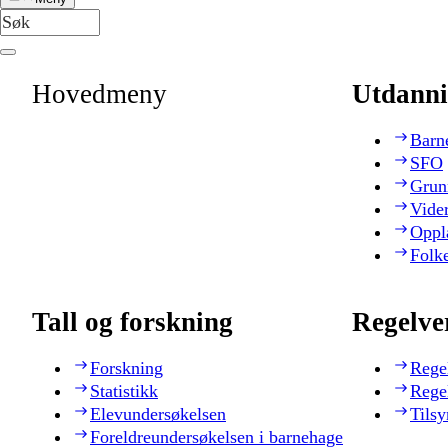
Hovedmeny
Utdanni
Barn
SFO
Grun
Vide
Oppl
Folk
Tall og forskning
Regelve
Forskning
Rege
Statistikk
Rege
Elevundersøkelsen
Tilsy
Foreldreundersøkelsen i barnehage