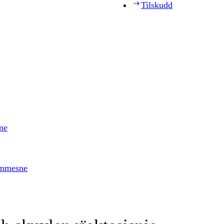
Tilskudd
ne
timmesne