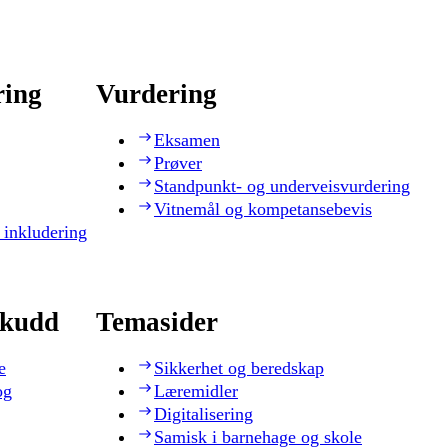
ring
Vurdering
Eksamen
Prøver
Standpunkt- og underveisvurdering
Vitnemål og kompetansebevis
 inkludering
skudd
Temasider
e
Sikkerhet og beredskap
og
Læremidler
Digitalisering
Samisk i barnehage og skole