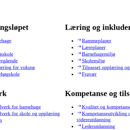
ngsløpet
Læring og inklude
ehage
Rammeplaner
Læreplaner
nskole
Barnehagemiljø
regående
Skolemiljø
æring for voksne
Tilpasset opplæring og
ehøgskole
Fravær
rk
Kompetanse og til
lverk for barnehage
Kvalitet og kompetans
lverk for skole og opplæring
Kompetanseutvikling 
videreutdanning
n
Lederutdanning