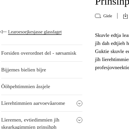
Prinsihp
Gïele
Learoesoejkesjasse glassfaget
Skuvle edtja lea
jïh dah edtjieh 
Guktie skuvle ed
Forsiden overordnet del - sørsamisk
jïh lïerehtimmie
profesjovneekti
Bijjemes bielien bïjre
Ööhpehtimmien åssjele
Lïerehtimmien aarvoevåarome
Lïeremen, evtiedimmien jïh
skearkagimmien prinsihph