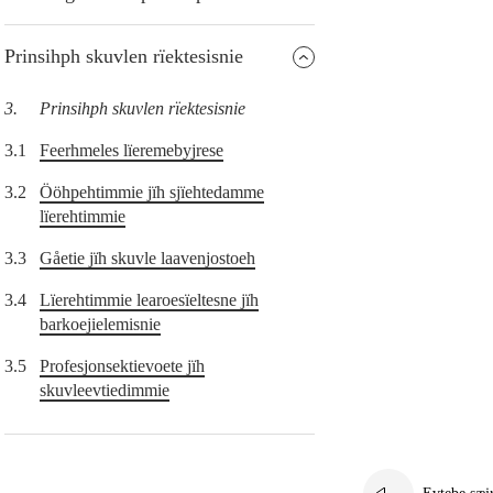
Prinsihph skuvlen rïektesisnie
3.
Prinsihph skuvlen rïektesisnie
3.1
Feerhmeles lïeremebyjrese
3.2
Ööhpehtimmie jïh sjïehtedamme
lïerehtimmie
3.3
Gåetie jïh skuvle laavenjostoeh
3.4
Lïerehtimmie learoesïeltesne jïh
barkoejielemisnie
3.5
Profesjonsektievoete jïh
skuvleevtiedimmie