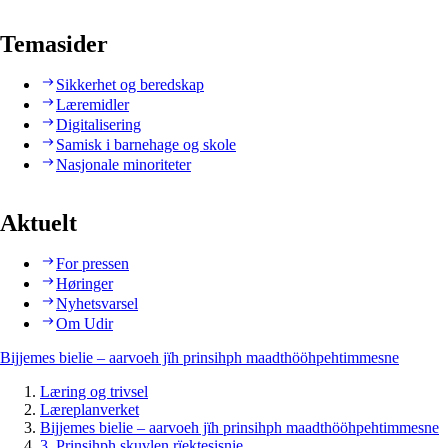
Temasider
Sikkerhet og beredskap
Læremidler
Digitalisering
Samisk i barnehage og skole
Nasjonale minoriteter
Aktuelt
For pressen
Høringer
Nyhetsvarsel
Om Udir
Bijjemes bielie – aarvoeh jïh prinsihph maadthööhpehtimmesne
Læring og trivsel
Læreplanverket
Bijjemes bielie – aarvoeh jïh prinsihph maadthööhpehtimmesne
3. Prinsihph skuvlen rïektesisnie