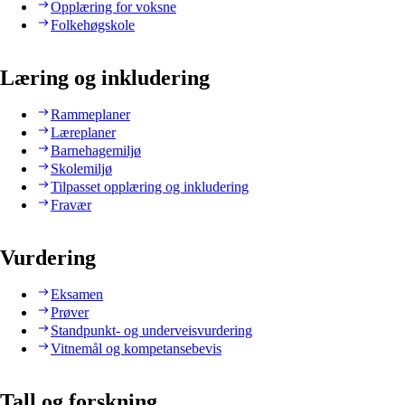
Opplæring for voksne
Folkehøgskole
Læring og inkludering
Rammeplaner
Læreplaner
Barnehagemiljø
Skolemiljø
Tilpasset opplæring og inkludering
Fravær
Vurdering
Eksamen
Prøver
Standpunkt- og underveisvurdering
Vitnemål og kompetansebevis
Tall og forskning