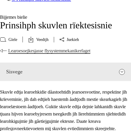
Bijjemes bielie
Prinsihph skuvlen rïektesisnie
Gïele
Veedtjh
Juekieh
Learoesoejkesjasse flysystemmekanikerfaget
Sisvege
Skuvle edtja learoehkidie dåastoehtidh jearsoesvoetine, respektine jïh
krïeveminie, jïh dah edtjieh haestemh åadtjodh mestie skearkagieh jïh
learoelæstoem åadtjoeh. Guktie skuvle edtja dejnie lahkanidh skuvle
tjuara hijven learoebyjresem tseegkedh jïh lïerehtimmiem sjïehtedidh
learohkigujmie jïh gåetiejgujmie ektesne. Daate kreava
profesjovneektievoetem mij skuvlen evtiedimmiem skreejrehte.