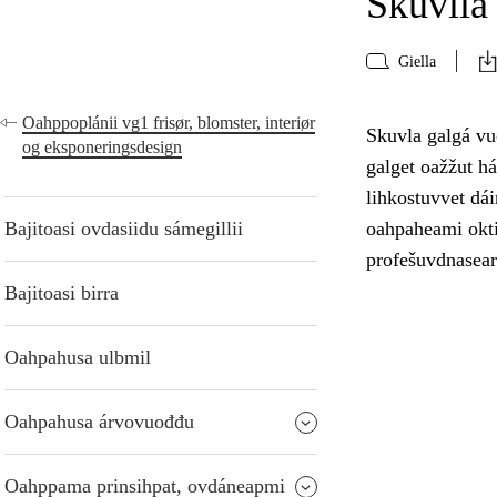
Skuvlla 
Giella
Oahppoplánii vg1 frisør, blomster, interiør
Skuvla galgá vuo
og eksponeringsdesign
galget oažžut h
lihkostuvvet dái
Bajitoasi ovdasiidu sámegillii
oahpaheami oktii
profešuvdnasear
Bajitoasi birra
Oahpahusa ulbmil
Oahpahusa árvovuođđu
Oahppama prinsihpat, ovdáneapmi