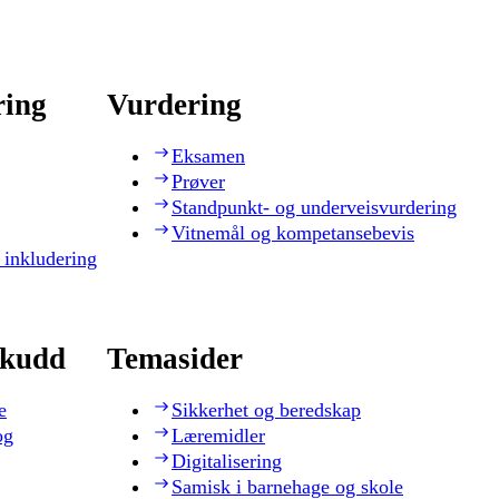
ring
Vurdering
Eksamen
Prøver
Standpunkt- og underveisvurdering
Vitnemål og kompetansebevis
 inkludering
skudd
Temasider
e
Sikkerhet og beredskap
og
Læremidler
Digitalisering
Samisk i barnehage og skole