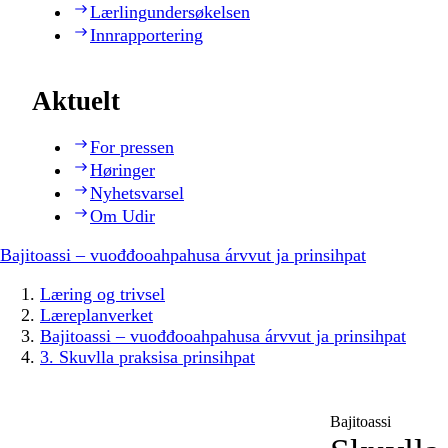
Lærlingundersøkelsen
Innrapportering
Aktuelt
For pressen
Høringer
Nyhetsvarsel
Om Udir
Bajitoassi – vuođđooahpahusa árvvut ja prinsihpat
Læring og trivsel
Læreplanverket
Bajitoassi – vuođđooahpahusa árvvut ja prinsihpat
3. Skuvlla praksisa prinsihpat
Bajitoassi