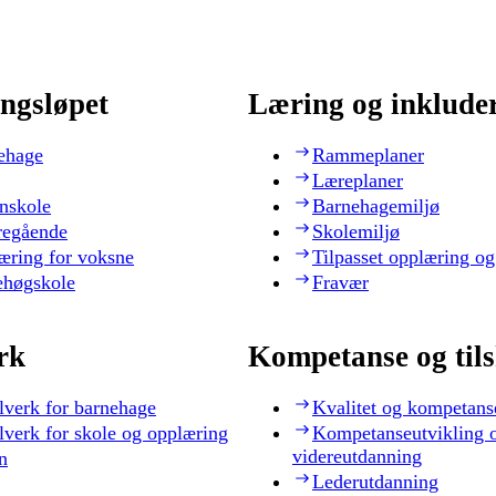
ngsløpet
Læring og inklude
ehage
Rammeplaner
Læreplaner
nskole
Barnehagemiljø
regående
Skolemiljø
æring for voksne
Tilpasset opplæring og
ehøgskole
Fravær
rk
Kompetanse og til
lverk for barnehage
Kvalitet og kompetans
lverk for skole og opplæring
Kompetanseutvikling 
videreutdanning
n
Lederutdanning