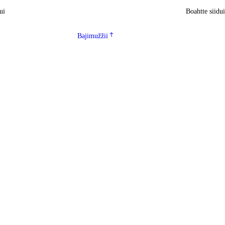
ui
Boahtte siidu
Bajimužžii