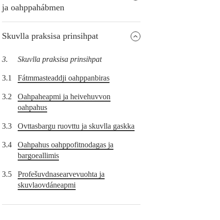
ja oahppahábmen
Skuvlla praksisa prinsihpat
3.
Skuvlla praksisa prinsihpat
3.1
Fátmmasteaddji oahppanbiras
3.2
Oahpaheapmi ja heivehuvvon
oahpahus
3.3
Ovttasbargu ruovttu ja skuvlla gaskka
3.4
Oahpahus oahppofitnodagas ja
bargoeallimis
3.5
Profešuvdnasearvevuohta ja
skuvlaovdáneapmi