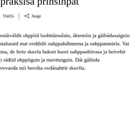
praksisa prinsihpat
Viečča
Juoge
stáiváldit ohppiid luohttámušain, áktemiin ja gáibádusaiguin, 
ástalusaid mat ovddidit oahppahábmema ja oahppanmiela. Vai
nna, de ferte skuvla hukset buori oahppanbirrasa ja heivehit
 ráđiid ohppiiguin ja ruovttuiguin. Dát gáibida
vevuođa mii berošta ovdánahttit skuvlla.