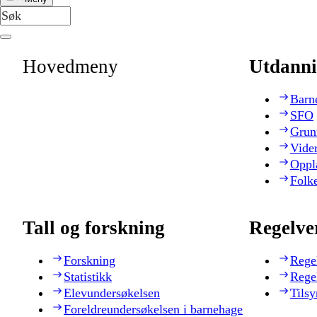
Hovedmeny
Utdanni
Barn
SFO
Grun
Vide
Oppl
Folk
Tall og forskning
Regelve
Forskning
Rege
Statistikk
Rege
Elevundersøkelsen
Tilsy
Foreldreundersøkelsen i barnehage