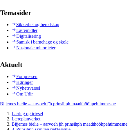
Temasider
Sikkerhet og beredskap
Læremidler
Digitalisering
Samisk i barnehage og skole
Nasjonale minoriteter
Aktuelt
For pressen
Høringer
Nyhetsvarsel
Om Udir
Bijjemes bielie – aarvoeh jïh prinsihph maadthööhpehtimmesne
Læring og trivsel
Læreplanverket
Bijjemes bielie – aarvoeh jïh prinsihph maadthööhpehtimmesne
3. Prinsihph skuvlen rïektesisnie