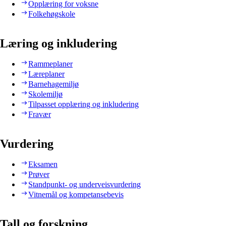
Opplæring for voksne
Folkehøgskole
Læring og inkludering
Rammeplaner
Læreplaner
Barnehagemiljø
Skolemiljø
Tilpasset opplæring og inkludering
Fravær
Vurdering
Eksamen
Prøver
Standpunkt- og underveisvurdering
Vitnemål og kompetansebevis
Tall og forskning