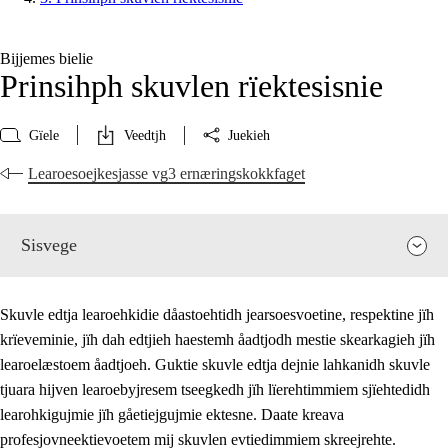
Bijjemes bielie
Prinsihph skuvlen rïektesisnie
Gïele
Veedtjh
Juekieh
Learoesoejkesjasse vg3 ernæringskokkfaget
Sisvege
Skuvle edtja learoehkidie dåastoehtidh jearsoesvoetine, respektine jïh
krïeveminie, jïh dah edtjieh haestemh åadtjodh mestie skearkagieh jïh
learoelæstoem åadtjoeh. Guktie skuvle edtja dejnie lahkanidh skuvle
tjuara hijven learoebyjresem tseegkedh jïh lïerehtimmiem sjïehtedidh
learohkigujmie jïh gåetiejgujmie ektesne. Daate kreava
profesjovneektievoetem mij skuvlen evtiedimmiem skreejrehte.