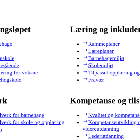
ngsløpet
Læring og inklude
ehage
Rammeplaner
Læreplaner
nskole
Barnehagemiljø
regående
Skolemiljø
æring for voksne
Tilpasset opplæring og
ehøgskole
Fravær
rk
Kompetanse og til
lverk for barnehage
Kvalitet og kompetans
lverk for skole og opplæring
Kompetanseutvikling 
videreutdanning
n
Lederutdanning