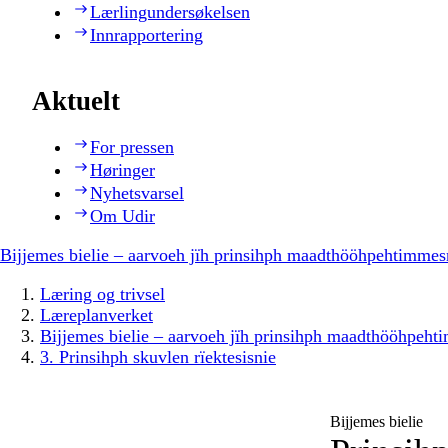
Lærlingundersøkelsen
Innrapportering
Aktuelt
For pressen
Høringer
Nyhetsvarsel
Om Udir
Bijjemes bielie – aarvoeh jïh prinsihph maadthööhpehtimmes
Læring og trivsel
Læreplanverket
Bijjemes bielie – aarvoeh jïh prinsihph maadthööhpeh
3. Prinsihph skuvlen rïektesisnie
Bijjemes bielie