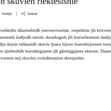
h skuvlen rïektesisnie
Veedtjh
Juekieh
roehkidie dåastoehtidh jearsoesvoetine, respektine jïh krïevem
haestemh åadtjodh mestie skearkagieh jïh learoelæstoem åadtj
tja dejnie lahkanidh skuvle tjuara hijven learoebyjresem tse
m sjïehtedidh learohkigujmie jïh gåetiejgujmie ektesne. Daat
evoetem mij skuvlen evtiedimmiem skreejrehte.