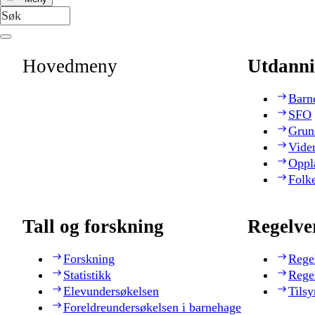
Hovedmeny
Utdanni
Barn
SFO
Grun
Vide
Oppl
Folk
Tall og forskning
Regelve
Forskning
Rege
Statistikk
Rege
Elevundersøkelsen
Tilsy
Foreldreundersøkelsen i barnehage