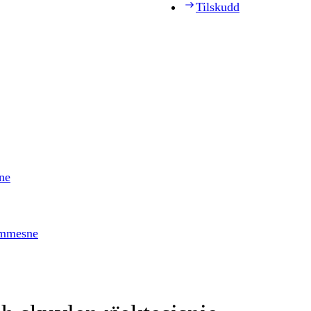
Tilskudd
ne
timmesne