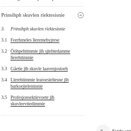
Prinsihph skuvlen rïektesisnie
3.
Prinsihph skuvlen rïektesisnie
3.1
Feerhmeles lïeremebyjrese
3.2
Ööhpehtimmie jïh sjïehtedamme
lïerehtimmie
3.3
Gåetie jïh skuvle laavenjostoeh
3.4
Lïerehtimmie learoesïeltesne jïh
barkoejielemisnie
3.5
Profesjonsektievoete jïh
skuvleevtiedimmie