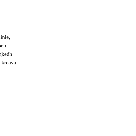
inie,
oeh.
egkedh
e kreava