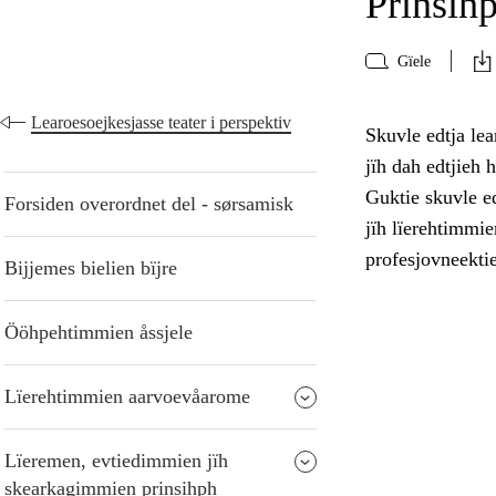
Prinsihp
Gïele
Learoesoejkesjasse teater i perspektiv
Skuvle edtja lea
jïh dah edtjieh 
Guktie skuvle ed
Forsiden overordnet del - sørsamisk
jïh lïerehtimmie
profesjovneekti
Bijjemes bielien bïjre
Ööhpehtimmien åssjele
Lïerehtimmien aarvoevåarome
Lïeremen, evtiedimmien jïh
skearkagimmien prinsihph