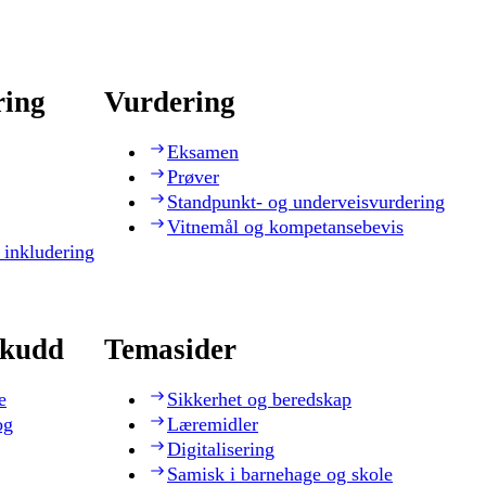
ring
Vurdering
Eksamen
Prøver
Standpunkt- og underveisvurdering
Vitnemål og kompetansebevis
 inkludering
skudd
Temasider
e
Sikkerhet og beredskap
og
Læremidler
Digitalisering
Samisk i barnehage og skole