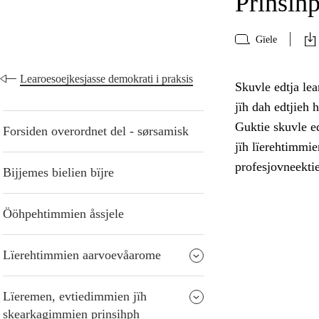
Prinsihp
Gïele
Learoesoejkesjasse demokrati i praksis
Skuvle edtja lea
jïh dah edtjieh 
Guktie skuvle ed
Forsiden overordnet del - sørsamisk
jïh lïerehtimmie
profesjovneekti
Bijjemes bielien bïjre
Ööhpehtimmien åssjele
Lïerehtimmien aarvoevåarome
Lïeremen, evtiedimmien jïh
skearkagimmien prinsihph