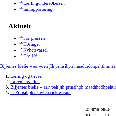
Lærlingundersøkelsen
Innrapportering
Aktuelt
For pressen
Høringer
Nyhetsvarsel
Om Udir
Bijjemes bielie – aarvoeh jïh prinsihph maadthööhpehtimmes
Læring og trivsel
Læreplanverket
Bijjemes bielie – aarvoeh jïh prinsihph maadthööhpeh
3. Prinsihph skuvlen rïektesisnie
Bijjemes bielie