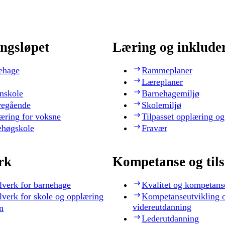
ngsløpet
Læring og inklude
ehage
Rammeplaner
Læreplaner
nskole
Barnehagemiljø
regående
Skolemiljø
æring for voksne
Tilpasset opplæring og
ehøgskole
Fravær
rk
Kompetanse og til
lverk for barnehage
Kvalitet og kompetans
lverk for skole og opplæring
Kompetanseutvikling 
videreutdanning
n
Lederutdanning