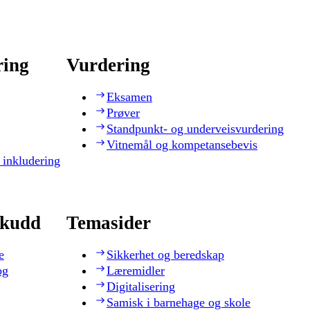
ring
Vurdering
Eksamen
Prøver
Standpunkt- og underveisvurdering
Vitnemål og kompetansebevis
 inkludering
skudd
Temasider
e
Sikkerhet og beredskap
og
Læremidler
Digitalisering
Samisk i barnehage og skole