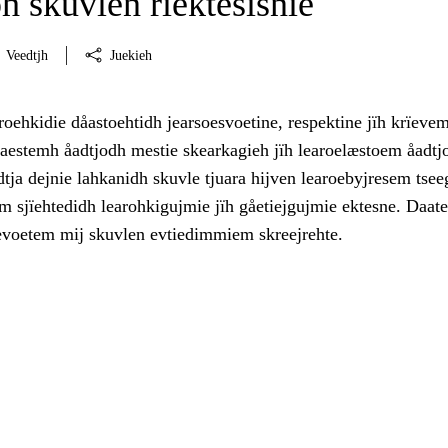
h skuvlen rïektesisnie
Veedtjh
Juekieh
roehkidie dåastoehtidh jearsoesvoetine, respektine jïh krïevem
haestemh åadtjodh mestie skearkagieh jïh learoelæstoem åadtj
tja dejnie lahkanidh skuvle tjuara hijven learoebyjresem tse
m sjïehtedidh learohkigujmie jïh gåetiejgujmie ektesne. Daat
evoetem mij skuvlen evtiedimmiem skreejrehte.