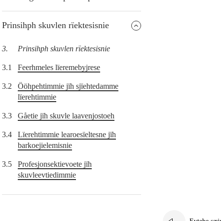
Prinsihph skuvlen rïektesisnie
3.
Prinsihph skuvlen rïektesisnie
3.1
Feerhmeles lïeremebyjrese
3.2
Ööhpehtimmie jïh sjïehtedamme
lïerehtimmie
3.3
Gåetie jïh skuvle laavenjostoeh
3.4
Lïerehtimmie learoesïeltesne jïh
barkoejielemisnie
3.5
Profesjonsektievoete jïh
skuvleevtiedimmie