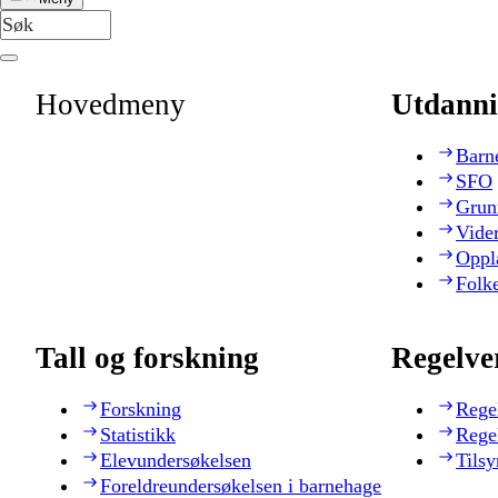
Hovedmeny
Utdanni
Barn
SFO
Grun
Vide
Oppl
Folk
Tall og forskning
Regelve
Forskning
Rege
Statistikk
Rege
Elevundersøkelsen
Tilsy
Foreldreundersøkelsen i barnehage