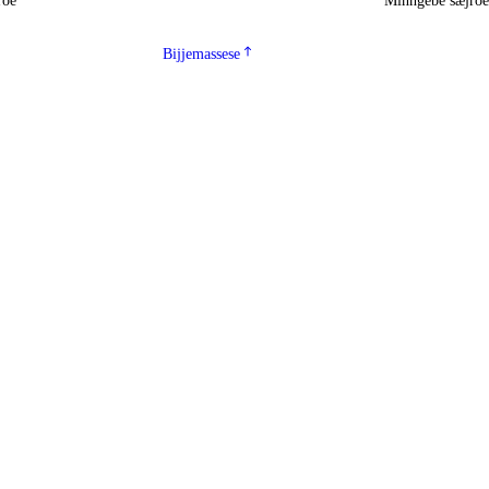
roe
Minngebe sæjro
Bijjemassese