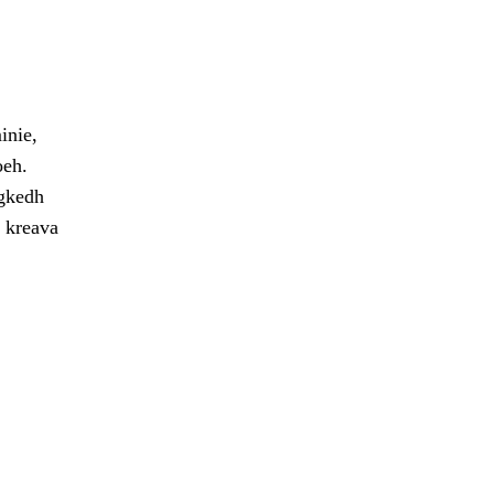
inie,
oeh.
egkedh
e kreava