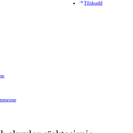
Tilskudd
ne
timmesne