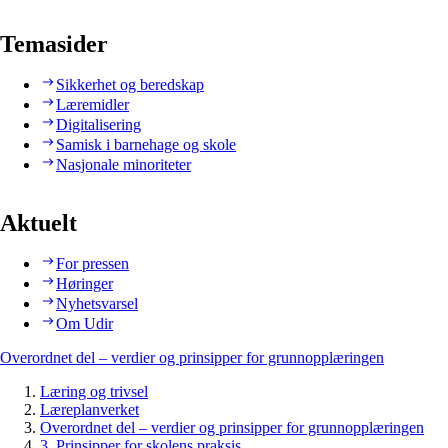
Temasider
Sikkerhet og beredskap
Læremidler
Digitalisering
Samisk i barnehage og skole
Nasjonale minoriteter
Aktuelt
For pressen
Høringer
Nyhetsvarsel
Om Udir
Overordnet del – verdier og prinsipper for grunnopplæringen
Læring og trivsel
Læreplanverket
Overordnet del – verdier og prinsipper for grunnopplæringen
3. Prinsipper for skolens praksis