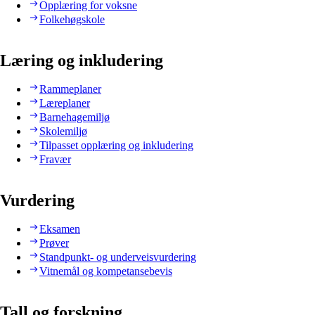
Opplæring for voksne
Folkehøgskole
Læring og inkludering
Rammeplaner
Læreplaner
Barnehagemiljø
Skolemiljø
Tilpasset opplæring og inkludering
Fravær
Vurdering
Eksamen
Prøver
Standpunkt- og underveisvurdering
Vitnemål og kompetansebevis
Tall og forskning