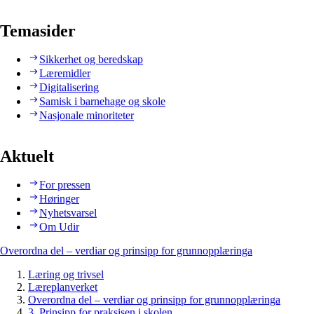
Temasider
Sikkerhet og beredskap
Læremidler
Digitalisering
Samisk i barnehage og skole
Nasjonale minoriteter
Aktuelt
For pressen
Høringer
Nyhetsvarsel
Om Udir
Overordna del – verdiar og prinsipp for grunnopplæringa
Læring og trivsel
Læreplanverket
Overordna del – verdiar og prinsipp for grunnopplæringa
3. Prinsipp for praksisen i skolen