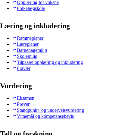
Opplæring for voksne
Folkehøgskole
Læring og inkludering
Rammeplaner
Læreplaner
Barnehagemiljø
Skolemiljø
Tilpasset opplæring og inkludering
Fravær
Vurdering
Eksamen
Prøver
Standpunkt- og underveisvurdering
Vitnemål og kompetansebevis
Tall og forskning