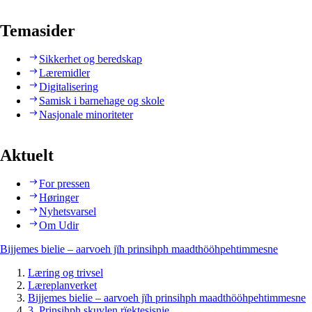
Temasider
Sikkerhet og beredskap
Læremidler
Digitalisering
Samisk i barnehage og skole
Nasjonale minoriteter
Aktuelt
For pressen
Høringer
Nyhetsvarsel
Om Udir
Bijjemes bielie – aarvoeh jïh prinsihph maadthööhpehtimmesne
Læring og trivsel
Læreplanverket
Bijjemes bielie – aarvoeh jïh prinsihph maadthööhpehtimmesne
3. Prinsihph skuvlen rïektesisnie