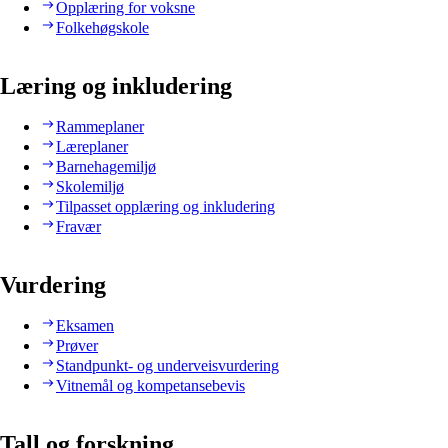
Opplæring for voksne
Folkehøgskole
Læring og inkludering
Rammeplaner
Læreplaner
Barnehagemiljø
Skolemiljø
Tilpasset opplæring og inkludering
Fravær
Vurdering
Eksamen
Prøver
Standpunkt- og underveisvurdering
Vitnemål og kompetansebevis
Tall og forskning