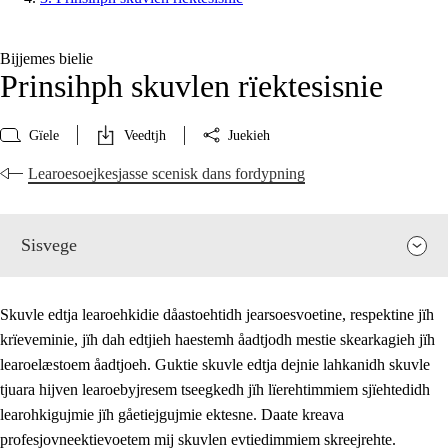
Bijjemes bielie
Prinsihph skuvlen rïektesisnie
Gïele
Veedtjh
Juekieh
Learoesoejkesjasse scenisk dans fordypning
Sisvege
Skuvle edtja learoehkidie dåastoehtidh jearsoesvoetine, respektine jïh
krïeveminie, jïh dah edtjieh haestemh åadtjodh mestie skearkagieh jïh
learoelæstoem åadtjoeh. Guktie skuvle edtja dejnie lahkanidh skuvle
tjuara hijven learoebyjresem tseegkedh jïh lïerehtimmiem sjïehtedidh
learohkigujmie jïh gåetiejgujmie ektesne. Daate kreava
profesjovneektievoetem mij skuvlen evtiedimmiem skreejrehte.