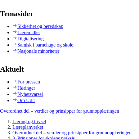
Temasider
Sikkerhet og beredskap
Læremidler
Digitalisering
Samisk i barnehage og skole
Nasjonale minoriteter
Aktuelt
For pressen
Høringer
Nyhetsvarsel
Om Udir
Overordnet del – verdier og prinsipper for grunnopplæringen
Læring og trivsel
Læreplanverket
Overordnet del – verdier og prinsipper for grunnopplæringen
3. Prinsipper for skolens praksis