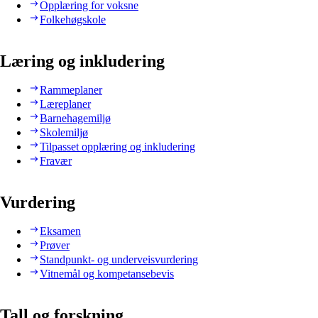
Opplæring for voksne
Folkehøgskole
Læring og inkludering
Rammeplaner
Læreplaner
Barnehagemiljø
Skolemiljø
Tilpasset opplæring og inkludering
Fravær
Vurdering
Eksamen
Prøver
Standpunkt- og underveisvurdering
Vitnemål og kompetansebevis
Tall og forskning