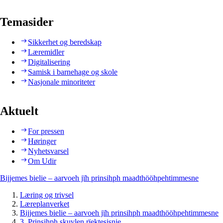
Temasider
Sikkerhet og beredskap
Læremidler
Digitalisering
Samisk i barnehage og skole
Nasjonale minoriteter
Aktuelt
For pressen
Høringer
Nyhetsvarsel
Om Udir
Bijjemes bielie – aarvoeh jïh prinsihph maadthööhpehtimmesne
Læring og trivsel
Læreplanverket
Bijjemes bielie – aarvoeh jïh prinsihph maadthööhpehtimmesne
3. Prinsihph skuvlen rïektesisnie