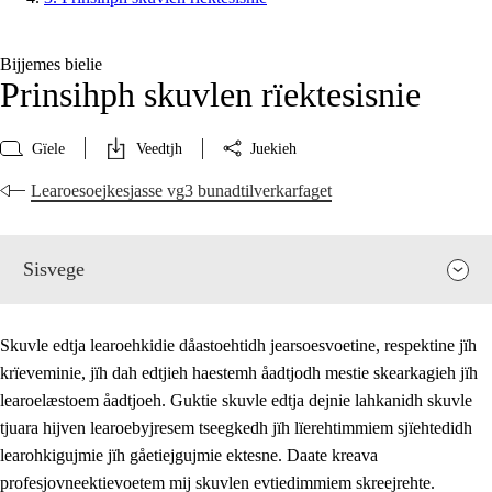
Bijjemes bielie
Prinsihph skuvlen rïektesisnie
Gïele
Veedtjh
Juekieh
Learoesoejkesjasse vg3 bunadtilverkarfaget
Sisvege
Skuvle edtja learoehkidie dåastoehtidh jearsoesvoetine, respektine jïh
krïeveminie, jïh dah edtjieh haestemh åadtjodh mestie skearkagieh jïh
learoelæstoem åadtjoeh. Guktie skuvle edtja dejnie lahkanidh skuvle
tjuara hijven learoebyjresem tseegkedh jïh lïerehtimmiem sjïehtedidh
learohkigujmie jïh gåetiejgujmie ektesne. Daate kreava
profesjovneektievoetem mij skuvlen evtiedimmiem skreejrehte.