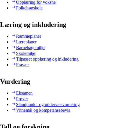
Opplæring for voksne
Folkehøgskole
Læring og inkludering
Rammeplaner
Læreplaner
Barnehagemiljø
Skolemiljø
Tilpasset opplæring og inkludering
Fravær
Vurdering
Eksamen
Prøver
Standpunkt- og underveisvurdering
Vitnemål og kompetansebevis
Tall og forskning