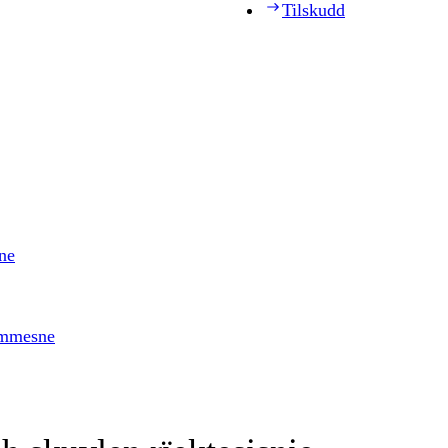
Tilskudd
ne
timmesne