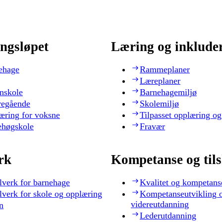
ngsløpet
Læring og inklude
ehage
Rammeplaner
Læreplaner
nskole
Barnehagemiljø
regående
Skolemiljø
æring for voksne
Tilpasset opplæring og
ehøgskole
Fravær
rk
Kompetanse og til
lverk for barnehage
Kvalitet og kompetans
lverk for skole og opplæring
Kompetanseutvikling 
videreutdanning
n
Lederutdanning