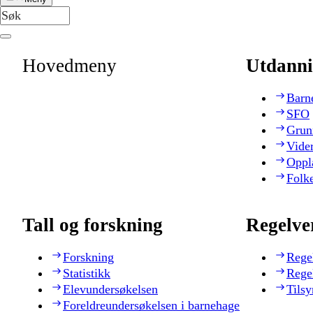
Hovedmeny
Utdanni
Barn
SFO
Grun
Vide
Oppl
Folk
Tall og forskning
Regelve
Forskning
Rege
Statistikk
Rege
Elevundersøkelsen
Tilsy
Foreldreundersøkelsen i barnehage