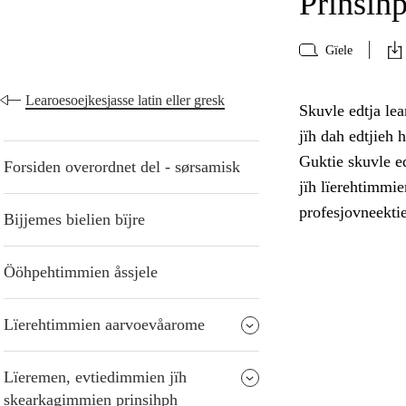
Prinsihp
Gïele
Learoesoejkesjasse latin eller gresk
Skuvle edtja lea
jïh dah edtjieh 
Guktie skuvle ed
Forsiden overordnet del - sørsamisk
jïh lïerehtimmie
profesjovneekti
Bijjemes bielien bïjre
Ööhpehtimmien åssjele
Lïerehtimmien aarvoevåarome
Lïeremen, evtiedimmien jïh
skearkagimmien prinsihph