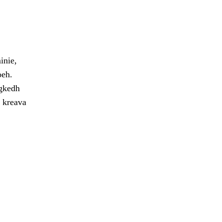
inie,
oeh.
egkedh
e kreava