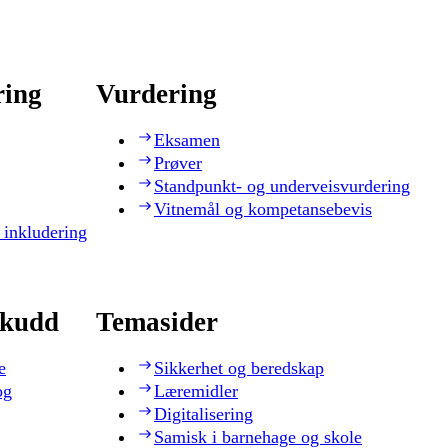
ring
Vurdering
Eksamen
Prøver
Standpunkt- og underveisvurdering
Vitnemål og kompetansebevis
 inkludering
skudd
Temasider
e
Sikkerhet og beredskap
og
Læremidler
Digitalisering
Samisk i barnehage og skole