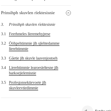
Prinsihph skuvlen rïektesisnie
3.
Prinsihph skuvlen rïektesisnie
3.1
Feerhmeles lïeremebyjrese
3.2
Ööhpehtimmie jïh sjïehtedamme
lïerehtimmie
3.3
Gåetie jïh skuvle laavenjostoeh
3.4
Lïerehtimmie learoesïeltesne jïh
barkoejielemisnie
3.5
Profesjonsektievoete jïh
skuvleevtiedimmie