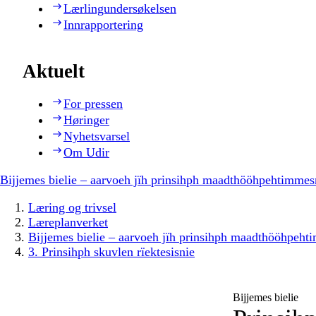
Lærlingundersøkelsen
Innrapportering
Aktuelt
For pressen
Høringer
Nyhetsvarsel
Om Udir
Bijjemes bielie – aarvoeh jïh prinsihph maadthööhpehtimmes
Læring og trivsel
Læreplanverket
Bijjemes bielie – aarvoeh jïh prinsihph maadthööhpeh
3. Prinsihph skuvlen rïektesisnie
Bijjemes bielie