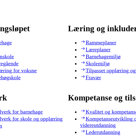
ngsløpet
Læring og inklude
ehage
Rammeplaner
Læreplaner
nskole
Barnehagemiljø
regående
Skolemiljø
æring for voksne
Tilpasset opplæring og
ehøgskole
Fravær
rk
Kompetanse og til
lverk for barnehage
Kvalitet og kompetans
lverk for skole og opplæring
Kompetanseutvikling 
videreutdanning
n
Lederutdanning