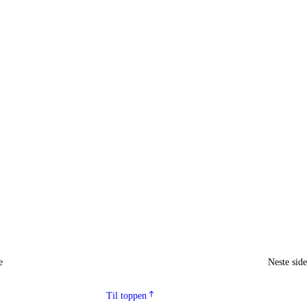
e
Neste sid
Til toppen