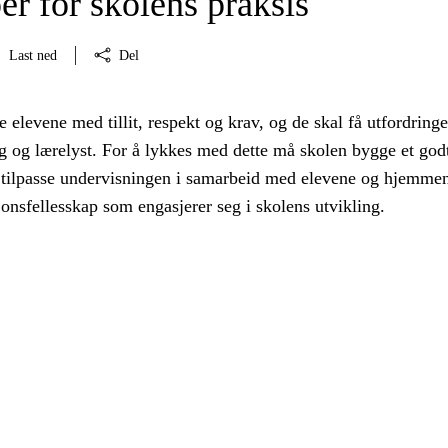
er for skolens praksis
Last ned
Del
 elevene med tillit, respekt og krav, og de skal få utfordring
 og lærelyst. For å lykkes med dette må skolen bygge et god
 tilpasse undervisningen i samarbeid med elevene og hjemme
jonsfellesskap som engasjerer seg i skolens utvikling.