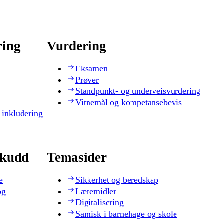
ring
Vurdering
Eksamen
Prøver
Standpunkt- og underveisvurdering
Vitnemål og kompetansebevis
 inkludering
skudd
Temasider
e
Sikkerhet og beredskap
og
Læremidler
Digitalisering
Samisk i barnehage og skole