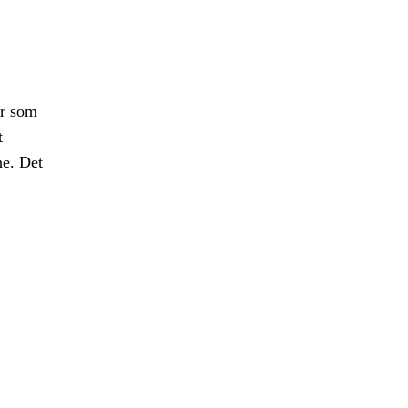
er som
t
ne. Det