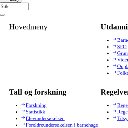
Hovedmeny
Utdanni
Barn
SFO
Grun
Vide
Oppl
Folk
Tall og forskning
Regelve
Forskning
Rege
Statistikk
Rege
Elevundersøkelsen
Tilsy
Foreldreundersøkelsen i barnehage