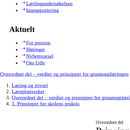
Lærlingundersøkelsen
Innrapportering
Aktuelt
For pressen
Høringer
Nyhetsvarsel
Om Udir
Overordnet del – verdier og prinsipper for grunnopplæringen
Læring og trivsel
Læreplanverket
Overordnet del – verdier og prinsipper for grunnopplær
3. Prinsipper for skolens praksis
Overordnet del