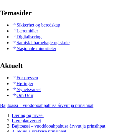
Temasider
Sikkerhet og beredskap
Læremidler
Digitalisering
Samisk i barnehage og skole
Nasjonale minoriteter
Aktuelt
For pressen
Høringer
Nyhetsvarsel
Om Udir
Bajitoassi – vuođđooahpahusa árvvut ja prinsihpat
Læring og trivsel
Læreplanverket
Bajitoassi – vuođđooahpahusa árvvut ja prinsihpat
3. Skuvlla praksisa prinsihpat