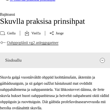
Bajitoassi
Skuvlla praksisa prinsihpat
Giella
Viečča
Juoge
Oahppoplánii vg2 anleggsgartner
Sisdoallu
Skuvla galgá vuostáiváldit ohppiid luohttámušain, áktemiin ja
gáibádusaiguin, ja sii galget oažžut hástalusaid mat ovddidit
oahppahábmema ja oahppanmiela. Vai lihkostuvvet dáinna, de ferte
skuvla hukset buori oahppanbirrasa ja heivehit oahpaheami oktii ráđiid
ohppiiguin ja ruovttuiguin. Dát gáibida profešuvdnasearvevuođa mii
berošta ovdánahttit skuvlla.