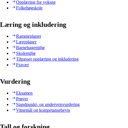
Opplæring for voksne
Folkehøgskole
Læring og inkludering
Rammeplaner
Læreplaner
Barnehagemiljø
Skolemiljø
Tilpasset opplæring og inkludering
Fravær
Vurdering
Eksamen
Prøver
Standpunkt- og underveisvurdering
Vitnemål og kompetansebevis
Tall og forskning